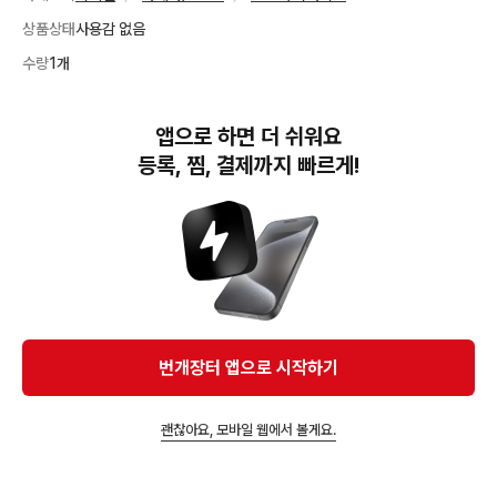
상품상태
사용감 없음
수량
1개
앱으로 하면 더 쉬워요
소니A7M4 보증은 끝났지만 (상태 최상급)

등록, 찜, 결제까지 빠르게!
비흡연자이고, 장비를 엄청 아껴 써서 상태좋습니다!

박스랑 스트랩(미사용) 다 있습니다!!

셔터 9652 입니다!

+ 시그마 24-70 먼지유입개선 버전입니다!

더보기
(상태 최상급)

배송비
일반 5,000원
직거래 경기서울내 협의 후 가능합니다.

번개장터 앱으로 시작하기
궁금하신 점 연락주세요!
직거래 희망 장소
경기도 고양시 덕양구 성사1동
괜찮아요, 모바일 웹에서 볼게요.
앱에서 구매하기
#
소니
#
소니a7m4
#
a7m4
#
시그마
#
24-70