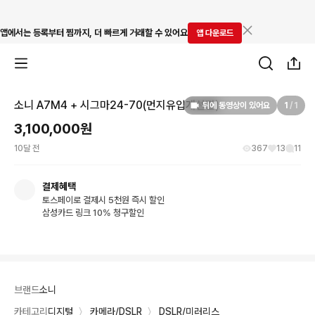
앱에서는 등록부터 찜까지, 더 빠르게 거래할 수 있어요
앱 다운로드
비슷한 상품
소니 A7M4 + 시그마24-70(먼지유입개선판)
뒤에 동영상이 있어요
1
/
1
3,100,000
원
10달 전
367
13
11
결제혜택
토스페이로 결제시 5천원 즉시 할인
삼성카드 링크 10% 청구할인
브랜드
소니
카테고리
디지털
〉
카메라/DSLR
〉
DSLR/미러리스