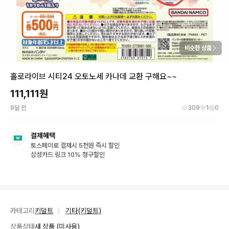
비슷한 상품
홀로라이브 시티24 오토노세 카나데 교환 구해요~~
111,111
원
9달 전
309
1
0
결제혜택
토스페이로 결제시 5천원 즉시 할인
삼성카드 링크 10% 청구할인
카테고리
키덜트
〉
기타(키덜트)
상품상태
새 상품 (미사용)