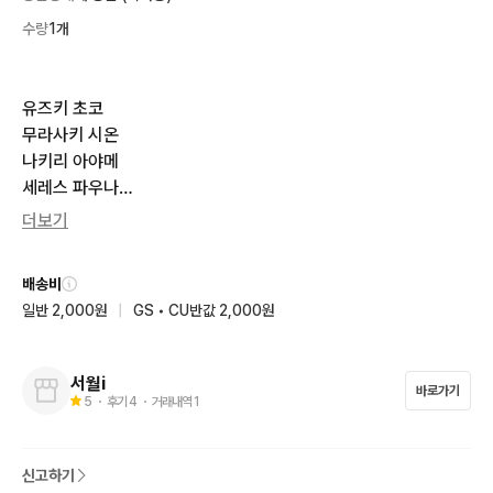
수량
1개
유즈키 초코

무라사키 시온

나키리 아야메

세레스 파우나

아이리스 IRyS

더보기
보유중이고

배송비
오토노세 카나데,

일반 2,000원
|
GS • CU반값 2,000원
토도로키 하지메

구합니다!

교환 전까지 글 유지할 예정이니 문의주세요~
서월i
바로가기
5
・ 후기
4
・ 거래내역
1
신고하기