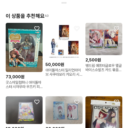
이 상품을 추천해요
AD
2,500원
50,000원
뱅드림 애프터글로우 앺글
바이스슈발츠 카드 묶음
아이돌마스터 밀리언라이
아오바 모카
브 사쿠라모리 카오리 시
73,000원
즈널 스냅샷
굿스마일컴퍼니 아이돌마
스터 시마무라 우즈키 피
규어