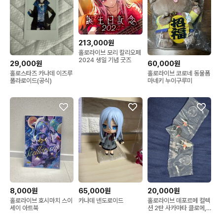
213,000원
홀로라이브 모리 칼리오페
2024 생일 기념 굿즈
29,000원
60,000원
홀로스타즈 카나데 이즈루
홀로라이브 코로네 동물폼
폴라로이드(공식)
마네키 누이구루미
8,000원
65,000원
20,000원
홀로라이브 호시마치 스이
카나데 넨도로이드
홀로라이브 데포르메 컬렉
세이 아트북
션 2탄 사카마타 클로에,
이누 세트