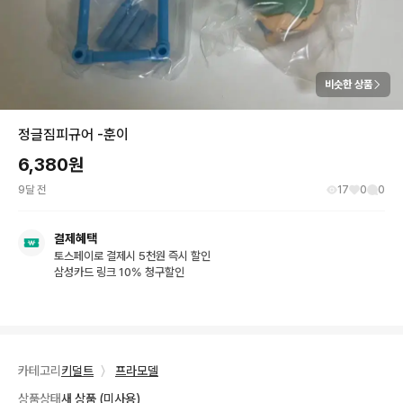
비슷한 상품
정글짐피규어 -훈이
6,380
원
9달 전
17
0
0
결제혜택
토스페이로 결제시 5천원 즉시 할인
삼성카드 링크 10% 청구할인
카테고리
키덜트
〉
프라모델
상품상태
새 상품 (미사용)