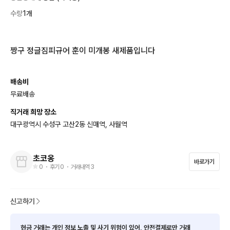
수량
1개
짱구 정글짐피규어 훈이 미개봉 새제품입니다
배송비
무료배송
직거래 희망 장소
대구광역시 수성구 고산2동 신매역, 사월역
초코옹
바로가기
0
・ 후기
0
・ 거래내역
3
신고하기
현금 거래는 개인 정보 노출 및 사기 위험이 있어, 안전결제로만 거래