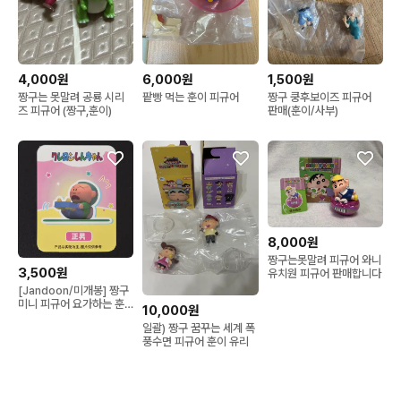
4,000원
6,000원
1,500원
짱구는 못말려 공룡 시리
팥빵 먹는 훈이 피규어
짱구 쿵후보이즈 피규어
즈 피규어 (짱구,훈이)
판매(훈이/사부)
8,000원
짱구는못말려 피규어 와니
3,500원
유치원 피규어 판매합니다
[Jandoon/미개봉] 짱구
미니 피규어 요가하는 훈
10,000원
이!!!!!
일괄) 짱구 꿈꾸는 세계 폭
풍수면 피규어 훈이 유리