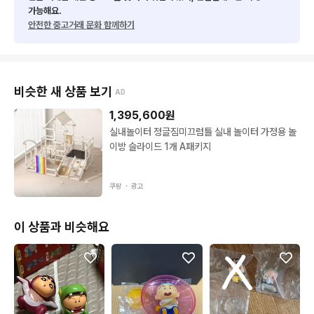
가능해요.
안전한 중고거래 문화 함께하기
비슷한 새 상품 보기
AD
1,395,600
원
실내놀이터 정글짐미끄럼틀 실내 놀이터 가정용 놀
이방 슬라이드 1개 A패키지
쿠팡 ・
광고
이 상품과 비슷해요