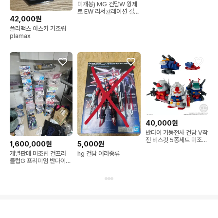
미개봉) MG 건담W 윙제
로 EW 리서큘레이션 컬러
42,000원
네온 핑크 (엑스포 한정)
플라맥스 아스카 가조립
plamax
40,000원
반다이 기동전사 건담 V작
전 비스킷 5종세트 미조립
1,600,000원
5,000원
(중복없음 / 과자제거)
개별판매 미조립 건프라
hg 건담 여러종류
클럽G 프리미엄 반다이
30MS 메가미 디바이스
다수