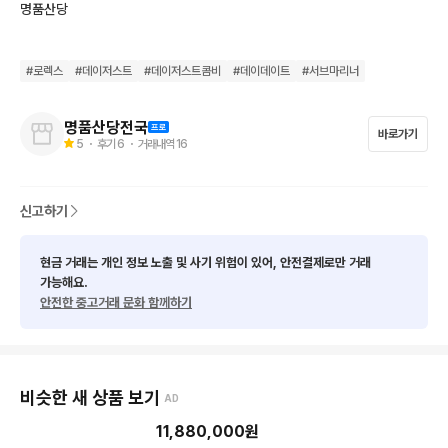
명품산당
선물 예물용으로도 가능한 컨디션입니다. 

#
로렉스
#
데이저스트
#
데이저스트콤비
#
데이데이트
#
서브마리너
명품산당전국
구성품 : 케이스 /  본품 / 보증서 2007Y

바로가기
5
・ 후기
6
・ 거래내역
16
전국 어디든 협의 후 거래가능합니다.

신고하기
부산/경남  대구/ 경북 서울 / 경기  협의 후 당일 거래가능합니다. 

현금 거래는 개인 정보 노출 및 사기 위험이 있어, 안전결제로만 거래
가능해요.
안전한 중고거래 문화 함께하기
더 궁금하신 사항은 편하게 문의주세요.

감사합니다.
비슷한 새 상품 보기
AD
11,880,000
원