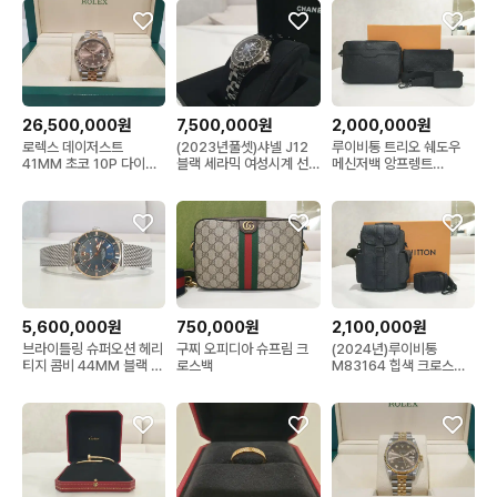
26,500,000원
7,500,000원
2,000,000원
로렉스 데이저스트
(2023년풀셋)샤넬 J12
루이비통 트리오 쉐도우
41MM 초코 10P 다이아
블랙 세라믹 여성시계 선
메신저백 앙프렝트
시계 126331 텐포
물 예물 적합
M46602
5,600,000원
750,000원
2,100,000원
브라이틀링 슈퍼오션 헤리
구찌 오피디아 슈프림 크
(2024년)루이비통
티지 콤비 44MM 블랙 베
로스백
M83164 힙색 크로스백
젤 콤비
나노 크리스토퍼