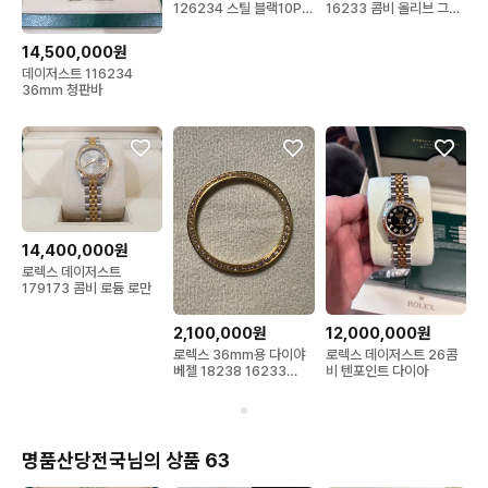
126234 스틸 블랙10P
16233 콤비 올리브 그린
다이아
69다이아
14,500,000원
데이저스트 116234
36mm 청판바
14,400,000원
로렉스 데이저스트
179173 콤비 로듐 로만
2,100,000원
12,000,000원
로렉스 36mm용 다이야
로렉스 데이저스트 26콤
베젤 18238 16233
비 텐포인트 다이아
118238 116233
명품산당전국님의 상품 63