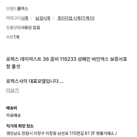
브랜드
롤렉스
카테고리
시계
〉
남성시계
〉
프리미엄 시계(기계식)
상품상태
사용감 없음
수량
1개
로렉스 데이저스트 36 콤비 116233 샴페인 바인덱스 보증서포
함 풀셋

로렉스사의 대표모델입니다.

더보기
보증서 2007Y 케이스 책자 풀셋

배송비
종이 보증서 입니다.

무료배송
직거래 희망 장소
경상남도 창원시 의창구 의창동 남산로 115번길 61 2F 명품거래소 /