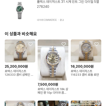
롤렉스 데이저스트 31 시계 민트 그린 다이얼 5열
278240
다이아COMMERCE ・
광고
이 상품과 비슷해요
25,200,000원
16,200,000원
로렉스 데이저스트
로렉스 데이저스트
126333 콤비 샴페인 바
116233 콤비 로듐 로만
인덱스
7,500,000원
로렉스 데이저스트 18k 샴
페인 판 10p 다이아 콤비
26mm 여성용