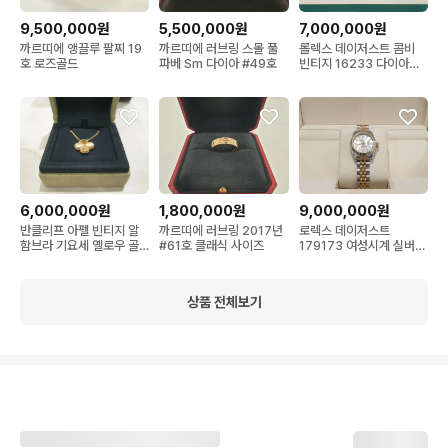
9,500,000원
5,500,000원
7,000,000원
까르띠에 앵끌루 팔찌 19
까르띠에 러브링 스몰 풀
롤렉스 데이저스트 콤비
호 로즈골드
파베 Sm 다이아 #49호
빈티지 16233 다이아
36MM 92년도 제품
6,000,000원
1,800,000원
9,000,000원
반클리프 아펠 빈티지 알
까르띠에 러브링 2017년
로렉스 데이저스트
함브라 기요세 옐로우 골
#61호 클래식 사이즈
179173 여성시계 실버
드 목걸이
바인덱스 26MM 단품
상품 전체보기