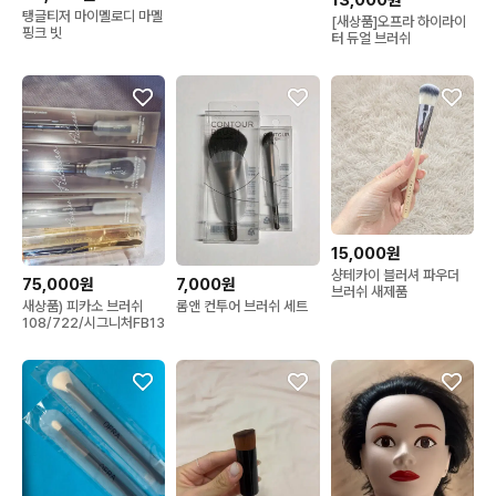
탱글티저 마이멜로디 마멜
[새상품]오프라 하이라이
핑크 빗
터 듀얼 브러쉬
15,000원
샹테카이 블러셔 파우더
75,000원
7,000원
브러쉬 새제품
새상품) 피카소 브러쉬
롬앤 컨투어 브러쉬 세트
108/722/시그니처FB13