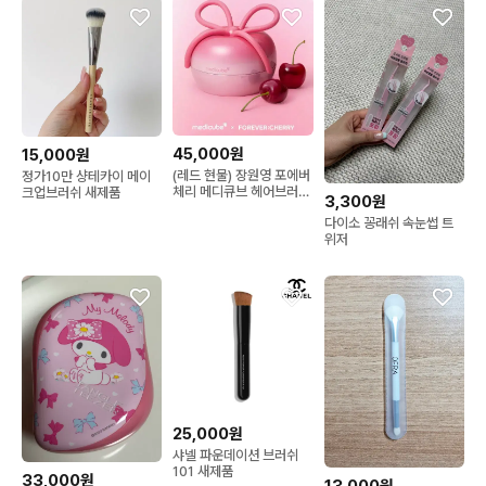
45,000원
15,000원
(레드 현물) 장원영 포에버
정가10만 샹테카이 메이
체리 메디큐브 헤어브러쉬
크업브러쉬 새제품
3,300원
새상품
다이소 꽁래쉬 속눈썹 트
위저
25,000원
샤넬 파운데이션 브러쉬
101 새제품
33,000원
13,000원