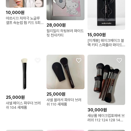
10,000원
마르시끄 저자극 노글루
셀프 속눈썹 펌 키드 5회
28,000원
분
필리밀리 히팅뷰러 와이드
15,000원
핏 천사키티
[미개봉] 웨이크메이크 블
랙 키티 스파츌라 와이드
파운데이션 브러시
25,000원
25,000원
샤넬 블러서 파우더 브러
샤넬 페이스 파우더 브러
쉬 110 새제품
쉬 104 새제품
30,000원
새상품 메이크업포에버 브
러쉬 112 124 128 144
140 158