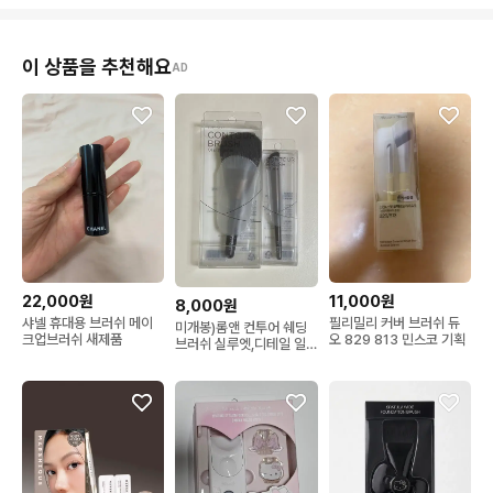
이 상품을 추천해요
AD
22,000원
11,000원
8,000원
샤넬 휴대용 브러쉬 메이
필리밀리 커버 브러쉬 듀
미개봉)롬앤 컨투어 쉐딩
크업브러쉬 새제품
오 829 813 민스코 기획
브러쉬 실루엣,디테일 일
괄