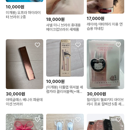
10,000원
미개봉) 오프라 하이라이
터 브러쉬 2종
17,000원
18,000원
레이어) 마타하리 미용 연
샤넬 미니 브러쉬 휴대용
습용 마네킹
메이크업브러쉬 새제품
10,000원
(미개봉) 더툴랩 워셔블 세
럼카라 클리어블랙(+애쉬
30,000원
30,000원
브라운 미니증정)
아워글래스 베니쉬 파운데
필리밀리 헬로키티 아이브
이션 브러쉬
러시 프로 컬렉션 5종 세
트