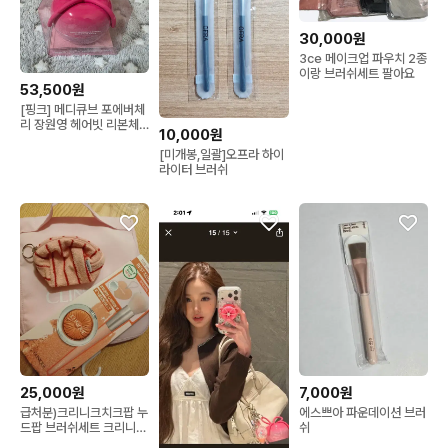
30,000원
3ce 메이크업 파우치 2종
이랑 브러쉬세트 팔아요
53,500원
[핑크] 메디큐브 포에버체
리 장원영 헤어빗 리본체
10,000원
리 글레시 헤어 브러쉬
[미개봉,일괄]오프라 하이
라이터 브러쉬
25,000원
7,000원
급처분)크리니크치크팝 누
에스쁘아 파운데이션 브러
드팝 브러쉬세트 크리니크
쉬
화장품 여행용핑크파우치