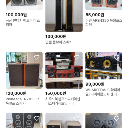
100,000원
85,000원
국산 빈티지 에로이카 스
아렌 AREN350 북쉘프스
피커
피커
130,000원
인켈 톨보이 스피커
90,000원
WHARFEDALE(와피데
120,000원
150,000원
일) 다이아몬드 8 센터스
피커
Pioneer S-N701-LR
셔우드북셀프스피커와센
북셀프 스피커
터스피커세트입니다