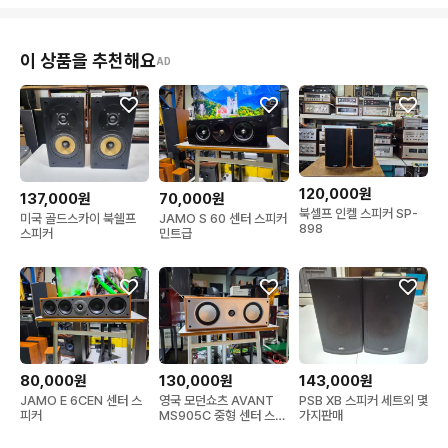
이 상품을 추천해요
AD
120,000원
137,000원
70,000원
북셀프 인켈 스피커 SP-
미국 골드스카이 북쉘프
JAMO S 60 센터 스피커
898
스피커
민트급
80,000원
130,000원
143,000원
JAMO E 6CEN 센터 스
영국 모던쇼츠 AVANT
PSB XB 스피커 세트외 몇
피커
MS905C 중형 센터 스피
가지판매
커 민트급