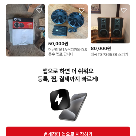
50,000원
80,000원
머큐리161A스피커와 D.S
동수 앰프 팝니다
태광TSP3653B 스피커
입니다
50,000원
RE AUDIO REX65A
앱으로 하면 더 쉬워요
6.5인치 코엑셜 2웨이 스
피커 엠프 세트
등록, 찜, 결제까지 빠르게!
번개장터(주) 사업자정보, 이용약관 및 기타 법적고지
번개장터㈜는 통신판매중개자이며, 통신판매의 당사자가 아닙니다. 전자상거래 등에서의
소비자보호에 관한 법률 등 관련 법령 및 번개장터㈜의 약관에 따라 상품, 상품정보, 거래에 관한 책임은
개별 판매자에게 귀속하고, 번개장터㈜는 원칙적으로 회원간 거래에 대하여 책임을 지지 않습니다.
다만, 번개장터㈜가 직접 판매하는 상품에 대한 책임은 번개장터㈜에게 귀속합니다.
Ⓒ Bungaejangter Inc. all rights reserved.
번개장터 앱으로 시작하기