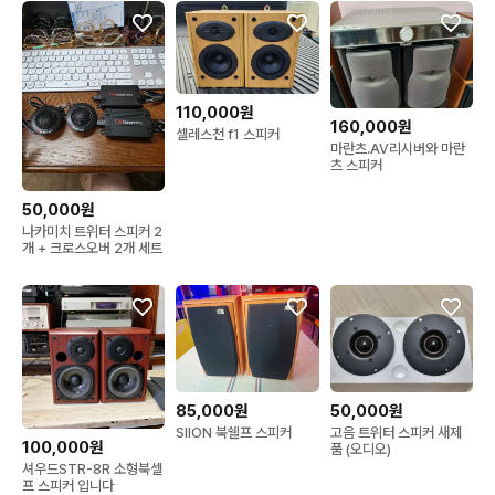
110,000원
160,000원
셀레스천 f1 스피커
마란츠.AV리시버와 마란
츠 스피커
50,000원
나카미치 트위터 스피커 2
개 + 크로스오버 2개 세트
85,000원
50,000원
SIION 북쉘프 스피커
고음 트위터 스피커 새제
100,000원
품 (오디오)
셔우드STR-8R 소형북셀
프 스피커 입니다