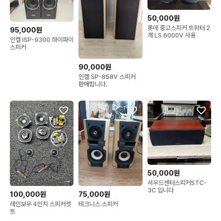
50,000원
롯데 중고스피커 트위터 2
95,000원
개 LS 6000V 사용
인켈 ISP-9300 하이파이
스피커
90,000원
인켈 SP-858V 스피커
판매합니다.
50,000원
셔우드센터스피커STC-
3C 입니다
100,000원
75,000원
레인보우 4인치 스피커셋
테크니스.스피커
트