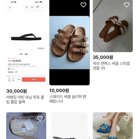
35,000원
자라 캔버스 버클 스트랩
샌들 35
10,000원
30,000원
스웨이드 버클 슬리퍼 판
마뗑킴 마틴 데님 루프 플
매합니다
립 플랍 블랙