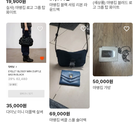
19,900원
(새상품) 마뗑킴 블러드 로
마뗑킴 블랙 셔링 리본 라
고 크롭 탑 화이트
실사) 마뗑킴 로고 그롭 탑
운드백
화이트
50,000원
마뗑킴 가방
35,000원
다이닛 미니 더플백 실버
69,000원
마뗑킴 버클 스몰 숄더백