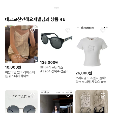
네고교신안해요제발님의 상품 46
135,000원
10,000원
안나수이 선글라스
AS964 김혜수 선글라스
어반라인 썸머 레이스 버
26,000원
새상품 정품
튼 뷔스티에 화이트
쓰리타임즈 쥬얼티 블랙/
핑크 M 제발 사줘요 ㅠㅠ