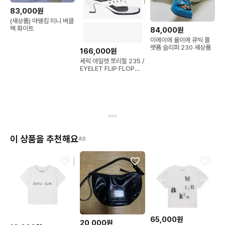
83,000원
(새상품) 마뗑킴 미니 버클
백 화이트
84,000원
이에이에 율이에 큐빅 플
랫폼 슬리퍼 230 새상품
166,000원
세릭 아일렛 쪼리힐 235 /
EYELET FLIP FLOP
HEEL
이 상품을 추천해요
AD
65,000원
20,000원