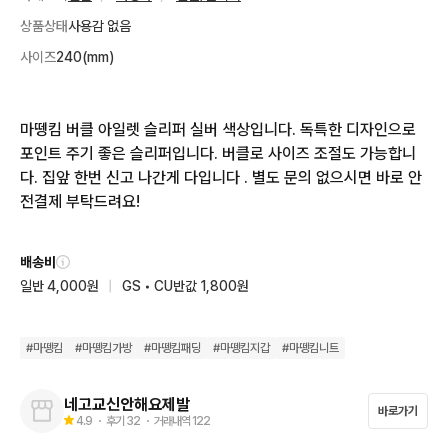
상품상태
사용감 없음
사이즈
240(mm)
마뗑킴 버클 아일렛 슬리퍼 실버 색상입니다. 독특한 디자인으로 
포인트 주기 좋은 슬리퍼입니다. 버클로 사이즈 조절도 가능합니
다. 집앞 한번 신고 나간게 다입니다 . 별도 문의 없으시면 바로 안
전결제 부탁드려요!
배송비
일반 4,000원
|
GS • CU반값 1,800원
#
마뗑킴
#
마뗑킴가방
#
마뗑킴패딩
#
마뗑킴지갑
#
마뗑킴니트
네고교신안해요제발
바로가기
4.9
・ 후기
32
・ 거래내역
122