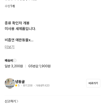
수량
1개
종류 확인차 개봉

미사용 새제품입니다.

비흡연 애완동물x

통상적으로 입금 확인 후 당일-익일 편의점 일반택배 or 한진택배
더보기
로 발송 가능합니다.

제주도/산간지방 배송비+3000(해당하는 경우 결제 전 미리 이야
배송비
기 해주세요.)
일반 3,200원
|
GS반값 1,900원
냉동귤
바로가기
5
・ 후기
208
・ 거래내역
420
신고하기