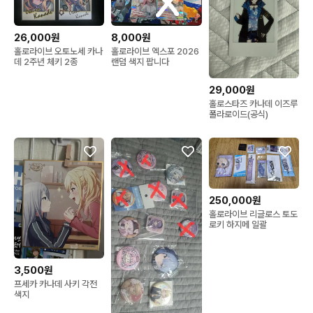
26,000원
8,000원
홀로라이브 오토노세 카나
홀로라이브 엑스포 2026
데 2주년 체키 2종
랜덤 색지 팝니다
29,000원
홀로스타즈 카나데 이즈루
폴라로이드(공식)
250,000원
홀로라이브 리글로스 토도
로키 하지메 일괄
3,500원
프세카 카나데 사키 각전
색지