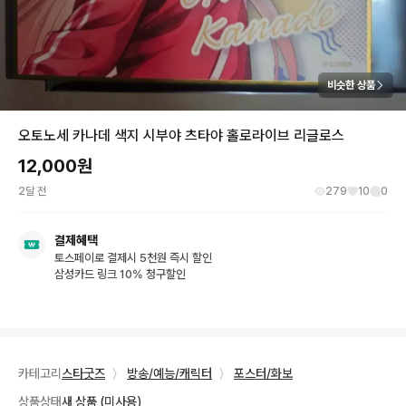
비슷한 상품
오토노세 카나데 색지 시부야 츠타야 홀로라이브 리글로스
12,000
원
2달 전
279
10
0
결제혜택
토스페이로 결제시 5천원 즉시 할인
삼성카드 링크 10% 청구할인
카테고리
스타굿즈
〉
방송/예능/캐릭터
〉
포스터/화보
상품상태
새 상품 (미사용)