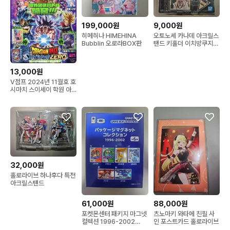
199,000원
9,000원
히메히나 HIMEHINA
오토노세 카나데 아크릴스
Bubblin 오로라BOX판
탠드 키홀더 이치방쿠지
홀로라이브 제일복권
13,000원
V점프 2024년 11월호 호
시마치 스이세이 학원 아
이돌마스터 카드 포함
32,000원
홀로라이브 하나후다 특전
아크릴스탠드
61,000원
88,000원
포켓몬센터 패키지 마그넷
츠노마키 와타메 친필 사
컬렉션 1996-2002
인 포스트카드 홀로라이브
BOX