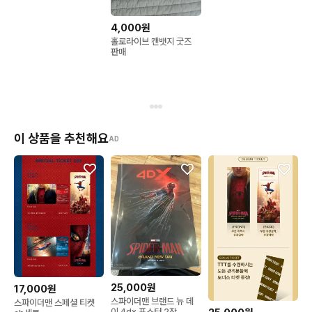
4,000원
홀로라이브 캔뱃지 굿즈
판매
이 상품을 추천해요
AD
25,000원
17,000원
스파이더맨 브랜드 뉴 데
스파이더맨 스페셜 티켓
이 4dx 포스터 2장