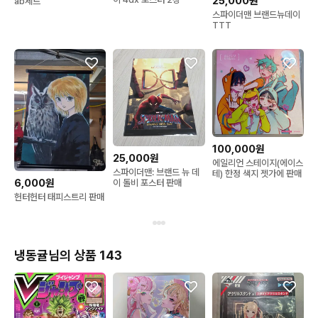
25,000원
ab세트
스파이더맨 브랜드뉴데이
TTT
100,000원
25,000원
에일리언 스테이지(에이스
스파이더맨: 브랜드 뉴 데
테) 한정 색지 젯가에 판매
6,000원
이 돌비 포스터 판매
헌터헌터 태피스트리 판매
냉동귤님의 상품 143