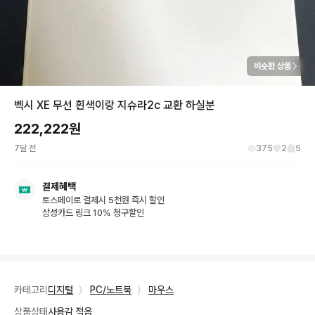
비슷한 상품
벡시 XE 무선 흰색이랑 지슈라2c 교환 하실분
222,222
원
7달 전
375
2
5
결제혜택
토스페이로 결제시 5천원 즉시 할인
삼성카드 링크 10% 청구할인
카테고리
디지털
〉
PC/노트북
〉
마우스
상품상태
사용감 적음