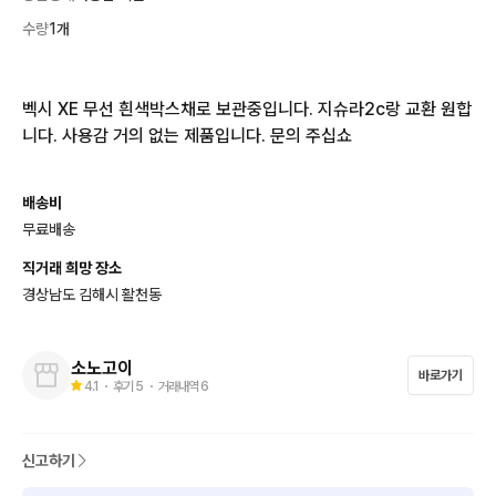
수량
1개
벡시 XE 무선 흰색박스채로 보관중입니다. 지슈라2c랑 교환 원합
니다. 사용감 거의 없는 제품입니다. 문의 주십쇼
배송비
무료배송
직거래 희망 장소
경상남도 김해시 활천동
소노고이
바로가기
4.1
・ 후기
5
・ 거래내역
6
신고하기