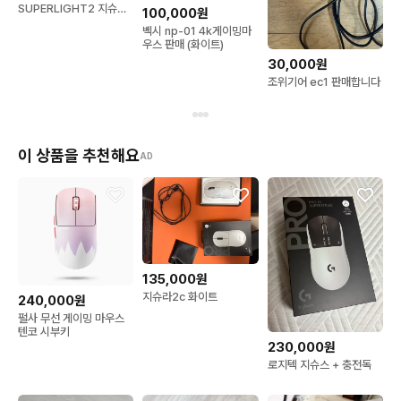
SUPERLIGHT2 지슈스
100,000원
마우스
벡시 np-01 4k게이밍마
우스 판매 (화이트)
30,000원
조위기어 ec1 판매합니다
이 상품을 추천해요
AD
135,000원
지슈라2c 화이트
240,000원
펄사 무선 게이밍 마우스
텐코 시부키
230,000원
로지텍 지슈스 + 충전독