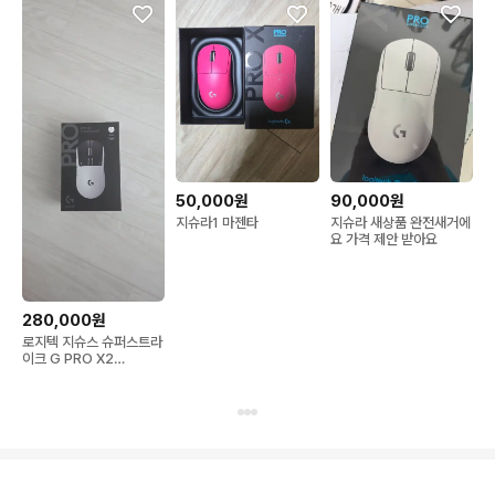
50,000원
90,000원
지슈라1 마젠타
지슈라 새상품 완전새거에
요 가격 제안 받아요
280,000원
로지텍 지슈스 슈퍼스트라
이크 G PRO X2
SUPERSTRIKE 무선 게
이밍 마우스 판매합니다