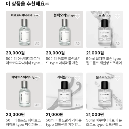
이 상품을 추천해요
AD
AD
AD
AD
20,000원
20,000원
21,000원
50미리 아쿠아디파르마
50미리 톰포드 블랙오키
50ml 딥디크 도손 type
미르토디파나레아 type
드 type 마이퍼퓸 재현향
필드센트 재현향스프레이
마이퍼퓸 재현향스프레이
스프레이
AD
AD
AD
20,000원
21,000원
21,000원
50미리 톰포드 화이트스
50ml 퍼퓸드말리 레이튼
50ml 아쿠아디파르마 본
웨이드 type 마이퍼퓸 재
type 필드센트 재현향스
조르노 type 필드센트 재
현향스프레이
프레이
현향스프레이