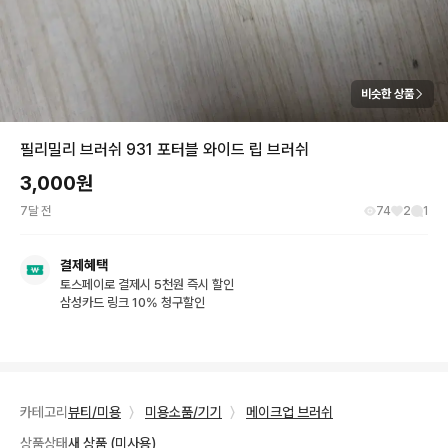
비슷한 상품
필리밀리 브러쉬 931 포터블 와이드 립 브러쉬
3,000
원
7달 전
74
2
1
결제혜택
토스페이로 결제시 5천원 즉시 할인
삼성카드 링크 10% 청구할인
카테고리
뷰티/미용
〉
미용소품/기기
〉
메이크업 브러쉬
상품상태
새 상품 (미사용)