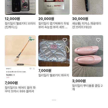
12,000원
20,000원
30,000원
필리밀리 헬로키티 브러쉬
필리밀리 엽기떡볶이 히팅
새상품) 피카소 파운데이
(틴케이스)
뷰러 속눈썹 뷰러 세트 충
션 브러쉬 FB20
전타입 와이드핏
7,000원
필리밀리 헬로키티 파우치
3,000원
7,000원
필리밀리 뿌리볼륨 클립 2
필리밀리S 에어리 블러 파
개
우더 브러시 886 블러셔