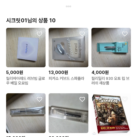
시크릿01님의 상품 10
5,000원
13,000원
4,000원
릴리바이레드 러브빔 글로
피카소 커브드 스파츌라
필리밀리 930 오토 립 브
우 베일 오묘빔
러쉬 새상품