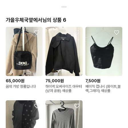
일괄
가을우체국앞에서님의 상품 6
65,000원
75,000원
7,500원
꼼데 가방 정품입니다
하이넥 오버사이즈 아우터
베이직 캡나시 (화이트,블
(남여 공용) 새상품
랙,그레이) 새상품