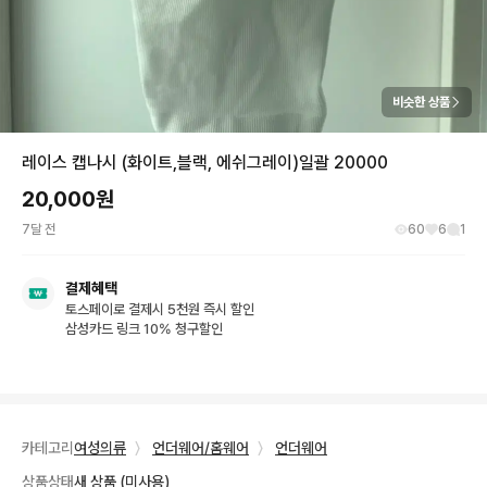
비슷한 상품
레이스 캡나시 (화이트,블랙, 에쉬그레이)일괄 20000
20,000
원
7달 전
60
6
1
결제혜택
토스페이로 결제시 5천원 즉시 할인
삼성카드 링크 10% 청구할인
카테고리
여성의류
〉
언더웨어/홈웨어
〉
언더웨어
상품상태
새 상품 (미사용)