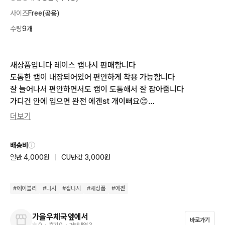
사이즈
Free(공용)
수량
9개
새상품입니다 레이스 캡나시 판매합니다

도톰한 캡이 내장되어있어 편안하게 착용 가능합니다

잘 늘어나서 편안하면서도 캡이 도톰해서 잘 잡아줍니다 

가디건 안에 입으면 완전 에겐st 개이뻐요😊

일괄로 구매하시면 20000

더보기
별도 구매시 장당 7000원에 판매하겠습니다

배송비
 상세사항 궁금하신분들 편하게 번개톡 주세요~~
일반 4,000원
|
CU반값 3,000원
#
에이블리
#
나시
#
캡나시
#
새상품
#
에겐
가을우체국앞에서
바로가기
0
・ 후기
0
・ 거래내역
3