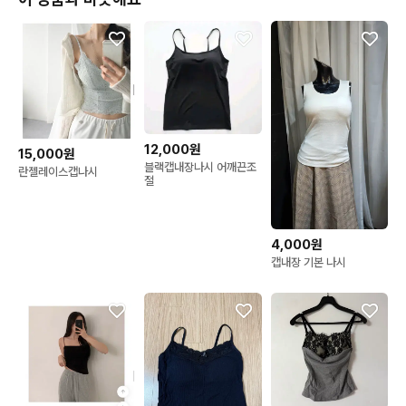
12,000원
15,000원
블랙캡내장나시 어깨끈조
란젤레이스캡나시
절
4,000원
캡내장 기본 나시