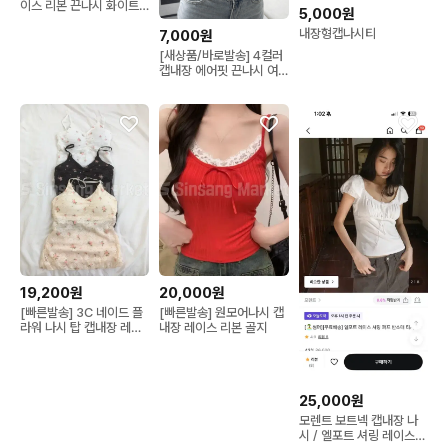
이스 리본 끈나시 화이트
5,000원
민소매 퓨어
내장형캡나시티
7,000원
[새상품/바로발송] 4컬러
캡내장 에어핏 끈나시 여
름 나시 민소매 쫀쫀
19,200원
20,000원
[빠른발송] 3C 네이드 플
[빠른발송] 원모어나시 캡
라워 나시 탑 캡내장 레이
내장 레이스 리본 골지
스 시스루 꽃 로맨틱
25,000원
모렌트 보트넥 캡내장 나
시 / 엘포트 셔링 레이스탑