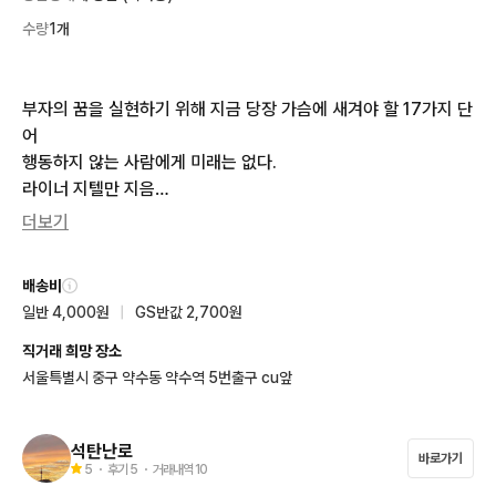
수량
1개
부자의 꿈을 실현하기 위해 지금 당장 가슴에 새겨야 할 17가지 단
어

행동하지 않는 사람에게 미래는 없다.

라이너 지텔만 지음

서정아 옮김

더보기
위북 출판

새책입니다.
배송비
일반 4,000원
|
GS반값 2,700원
직거래 희망 장소
서울특별시 중구 약수동 약수역 5번출구 cu앞
석탄난로
바로가기
5
・ 후기
5
・ 거래내역
10