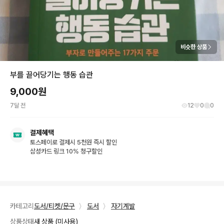
비슷한 상품
부를 끌어당기는 행동 습관
9,000
원
7달 전
12
0
0
결제혜택
토스페이로 결제시 5천원 즉시 할인
삼성카드 링크 10% 청구할인
카테고리
도서/티켓/문구
〉
도서
〉
자기계발
상품상태
새 상품 (미사용)