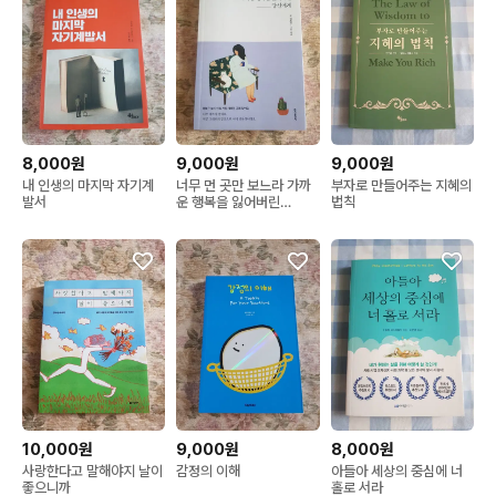
8,000원
9,000원
9,000원
내 인생의 마지막 자기계
너무 먼 곳만 보느라 가까
부자로 만들어주는 지혜의
발서
운 행복을 잃어버린
법칙
_______ 당신에게
10,000원
9,000원
8,000원
사랑한다고 말해야지 날이
감정의 이해
아들아 세상의 중심에 너
좋으니까
홀로 서라