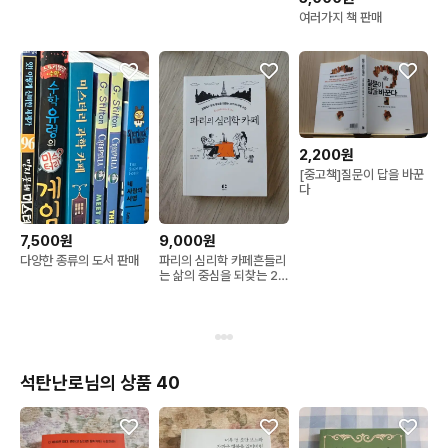
트셀러 책 도서 말투만 바
여러가지 책 판매
꿨을 뿐인데
2,200원
[중고책]질문이 답을 바꾼
다
7,500원
9,000원
다양한 종류의 도서 판매
파리의 심리학 카페흔들리
는 삶의 중심을 되찾는 29
가지 마음 수업
석탄난로님의 상품 40