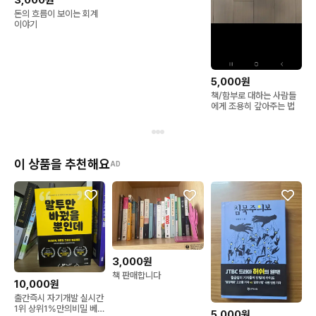
3,000원
업 사랑받는 1등의 언어
돈의 흐름이 보이는 회계
이야기
5,000원
책/함부로 대하는 사람들
에게 조용히 갚아주는 법
이 상품을 추천해요
AD
3,000원
책 판매합니다
10,000원
출간즉시 자기개발 실시간
1위 상위1%만의비밀 베스
5,000원