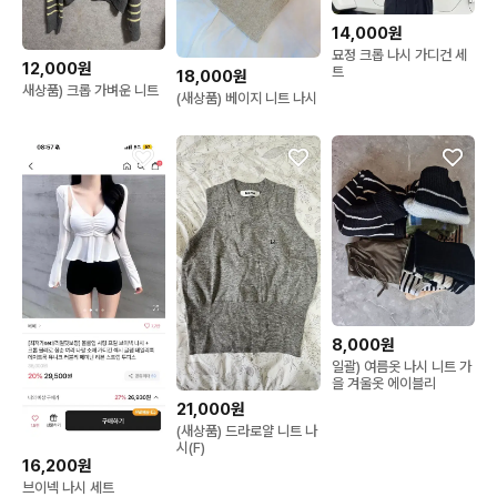
14,000원
묘정 크롭 나시 가디건 세
12,000원
트
18,000원
새상품) 크롭 가벼운 니트
(새상품) 베이지 니트 나시
8,000원
일괄) 여름옷 나시 니트 가
을 겨울옷 에이블리
21,000원
(새상품) 드라로얄 니트 나
시(F)
16,200원
브이넥 나시 세트