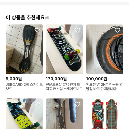
이 상품을 추천해요
AD
5,000원
170,000원
100,000원
JSBOARD 2휠 스케이트
전문보드샵 7.75인치 트
인모션 V12HT 전동휠 외
보드
릭용 커스텀 스케이트보드
발휠 바퀴 판매합니다