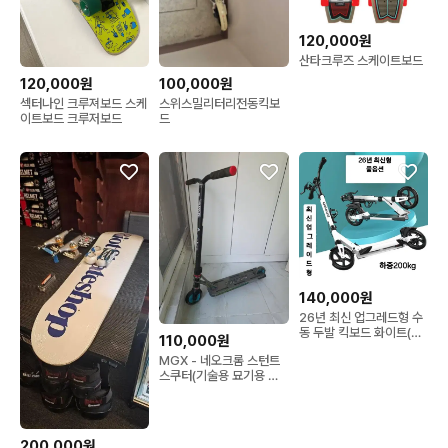
120,000원
산타크루즈 스케이트보드
120,000원
100,000원
섹터나인 크루져보드 스케
스위스밀리터리전동킥보
이트보드 크루저보드
드
140,000원
26년 최신 업그레드형 수
동 두발 킥보드 화이트(새
110,000원
상품)
MGX - 네오크롬 스턴트
스쿠터(기술용 묘기용 킥
보드
200,000원