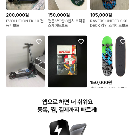
200,000원
150,000원
105,000원
EVOLUTION EK-10 전
전문보드샵 8인치 트릭용
RAVERS UNITED SK8
동킥보드
스케이트보드
DECK 라인 스케이트보드
150,000원
산타크루즈 스케이트보드
70,000원
150,000원
세그웨이 킥보드 판매합니
스케이트보드 베어링 3종
앱으로 하면 더 쉬워요
다 (이상 x)
등록, 찜, 결제까지 빠르게!