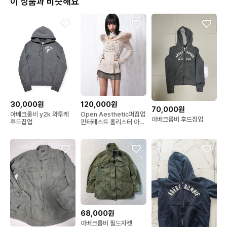
이 상품과 비슷해요
30,000원
120,000원
70,000원
아베크롬비 y2k 와투케
Open Aesthetic퍼집업
아베크롬비 후드집업
후드집업
핀터레스트 홀리스터 아베
크롬비 빈티
68,000원
아베크롬비 필드자켓