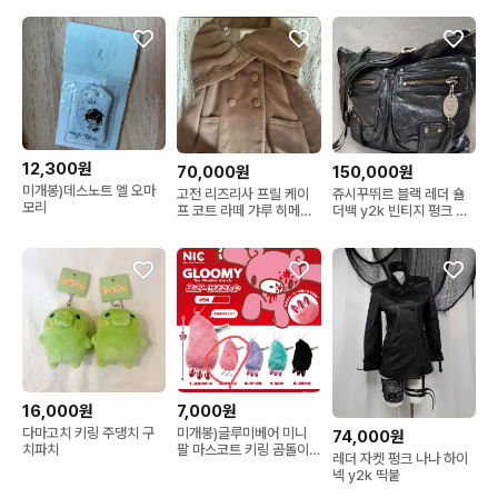
12,300원
70,000원
150,000원
미개봉)데스노트 엘 오마
고전 리즈리사 프릴 케이
쥬시꾸뛰르 블랙 레더 숄
모리
프 코트 라떼 갸루 히메갸
더백 y2k 빈티지 펑크 갸
루 짜잔씨
루
16,000원
7,000원
다마고치 키링 주댕치 구
미개봉)글루미베어 미니
74,000원
치파치
팔 마스코트 키링 곰돌이
레더 자켓 펑크 나나 하이
범용토끼 핑크
넥 y2k 딱붙