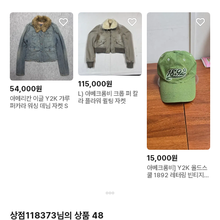
115,000원
54,000원
L) 아베크롬비 크롭 퍼 칼
아메리칸 이글 Y2K 갸루
라 플라워 퀼팅 자켓
퍼카라 워싱 데님 자켓 S
15,000원
아베크롬비] Y2K 올드스
쿨 1892 레터링 빈티지
볼캡 (그린)
상점118373님의 상품 48