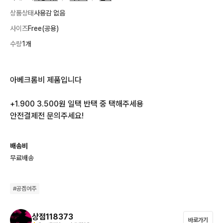
상품상태
사용감 없음
사이즈
Free(공용)
수량
1개
아베크롬비 제품입니다

+1.900 3.500원 일택 반택 중 택해주세용

안전결제전 문의주세요!
배송비
무료배송
#
공겜여주
상점118373
바로가기