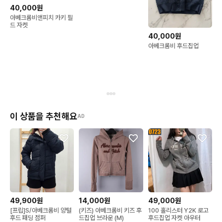
40,000원
아베크롬비앤피치 카키 필
드 자켓
40,000원
아베크롬비 후드집업
이 상품을 추천해요
AD
49,900원
14,000원
49,000원
[프립]S/아베크롬비 양털
(키즈) 아베크롬비 키즈 후
100 홀리스터 Y2K 로고
후드 패딩 점퍼
드집업 브라운 (M)
후드집업 자켓 아우터