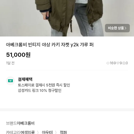
비슷한 상품
아베크롬비 빈티지 야상 카키 자켓 y2k 갸루 퍼
51,000
원
1달 전
169
9
0
결제혜택
토스페이로 결제시 5천원 즉시 할인
삼성카드 링크 10% 청구할인
브랜드
아베크롬비
카테고리
여성의류
〉
아우터
〉
점퍼