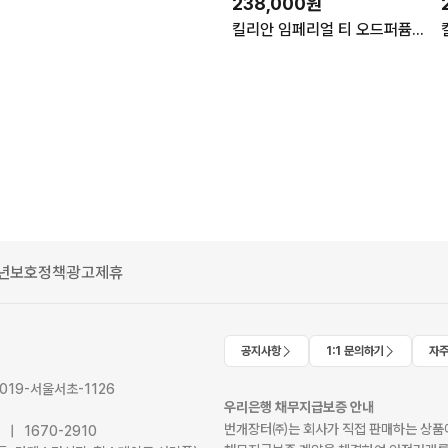
238,000원
킬리안 임페리얼 티 오드퍼퓸 50ml 향수 미개봉 새상품 쇼핑백
년보호정책
광고제휴
공지사항
1:1 문의하기
자주
2019-서울서초-1126
우리은행 채무지급보증 안내
번개장터㈜는 회사가 직접 판매하는 상품에
41 | 1670-2910