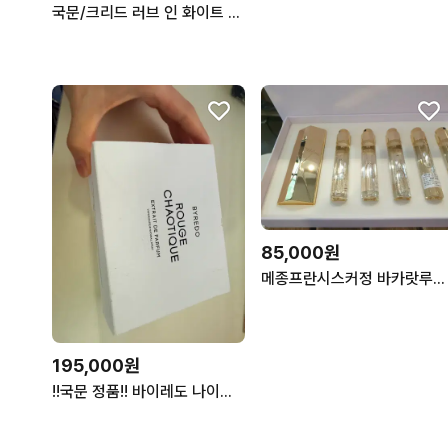
국문/크리드 러브 인 화이트 75ml
85,000원
메종프란시스커정 바카랏루쥬 edp 11ml 트래블 국문택 새상품
195,000원
!!국문 정품!! 바이레도 나이트베일 한정판 루즈 카오티크 오 드 퍼퓸