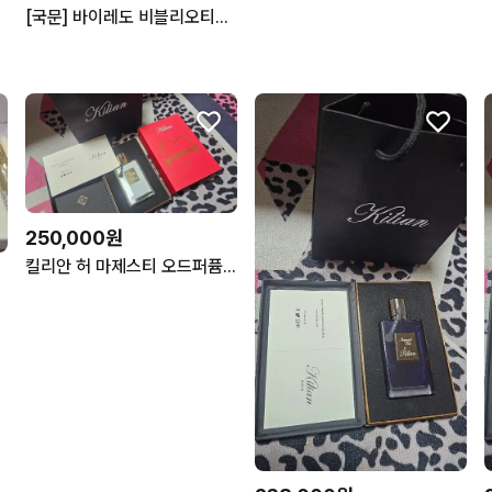
[국문] 바이레도 비블리오티크 EDP 100ml
250,000원
킬리안 허 마제스티 오드퍼퓸 50ml 향수 미개봉 새상품 쇼핑백