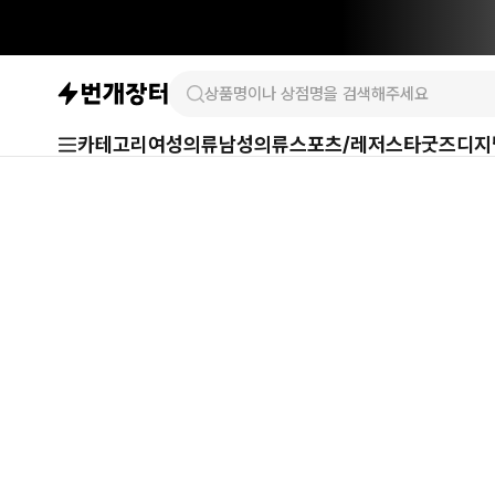
카테고리
여성의류
남성의류
스포츠/레저
스타굿즈
디지