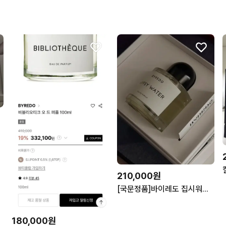
210,000원
[국문정품]바이레도 집시워터 EDP 100ml 오드퍼퓸 GYPSY WATER
180,000원