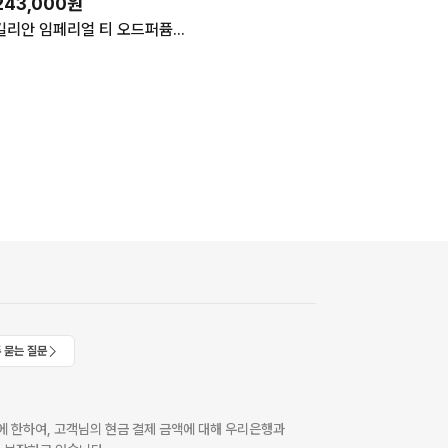
243,000원
킬리안 임페리얼 티 오드퍼퓸 50ml 향수 미개봉 새상품 쇼핑백
 묻는 질문
 한하여, 고객님의 현금 결제 금액에 대해 우리은행과