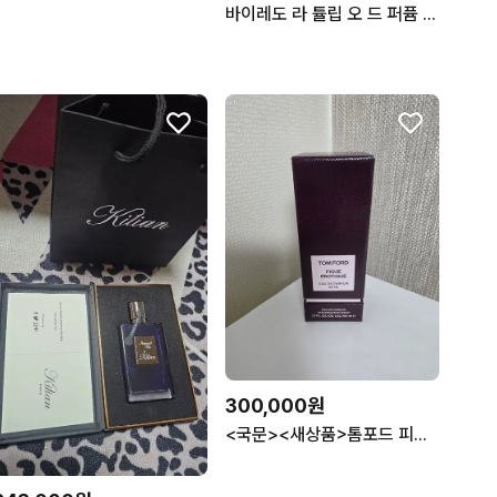
바이레도 라 튤립 오 드 퍼퓸 100ml 미개봉 새상품 쇼핑백
300,000원
<국문><새상품>톰포드 피그 에로티크 50ml