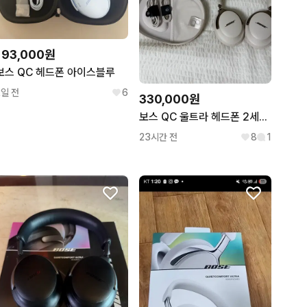
193,000원
보스 QC 헤드폰 아이스블루
2일 전
6
330,000원
보스 QC 울트라 헤드폰 2세대 샌드 컬러 팝니다
23시간 전
8
1