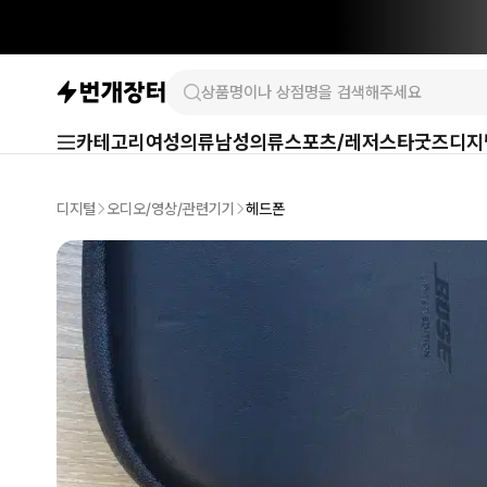
카테고리
여성의류
남성의류
스포츠/레저
스타굿즈
디지
디지털
오디오/영상/관련기기
헤드폰