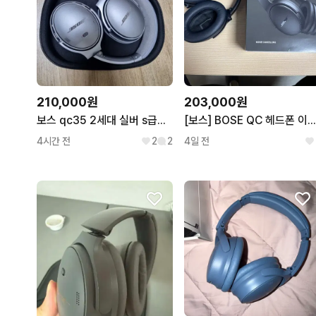
210,000원
203,000원
보스 qc35 2세대 실버 s급상태 (배터리,이어패드,전원스위치 새제품으로 교체완)
[보스] BOSE QC 헤드폰 이어폰/ 헤드셋 운
4시간 전
2
2
4일 전