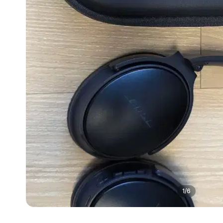
1
/
6