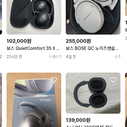
102,000원
255,000원
동
보스 QuietComfort 35 II 노이즈캔슬링 헤드폰
보스 BOSE QC 노이즈캔슬링 무선 블루투스 헤드폰 문라이트 그레이
2
22시간 전
6
1
4일 전
1
139,000원