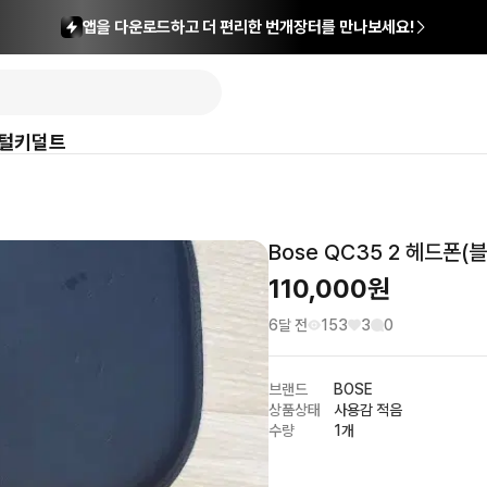
앱을 다운로드하고 더 편리한 번개장터를 만나보세요!
털
키덜트
Bose QC35 2 헤드폰(
110,000
원
6달 전
153
3
0
브랜드
BOSE
상품상태
사용감 적음
수량
1개