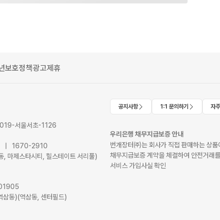
년보호정책
광고제휴
공지사항
1:1 문의하기
자주
2019-서울서초-1126
우리은행 채무지급보증 안내
번개장터㈜는 회사가 직접 판매하는 상품에
41 | 1670-2910
채무지급보증 계약을 체결하여 안전거래를
서초동, 마제스타시티, 힐스테이트 서리풀)
서비스 가입사실 확인
01905
역삼동)(역삼동, 센터필드)