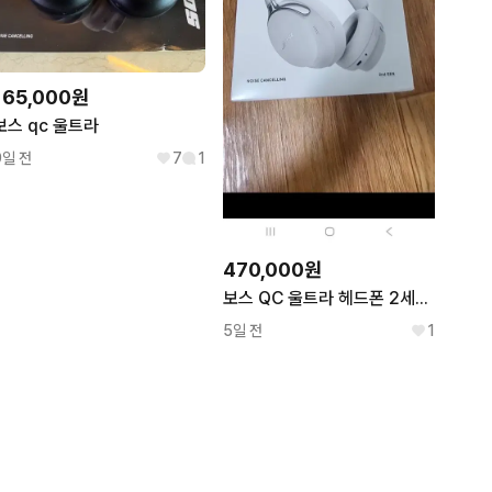
165,000원
보스 qc 울트라
9일 전
7
1
470,000원
보스 QC 울트라 헤드폰 2세대(미개봉)
5일 전
1