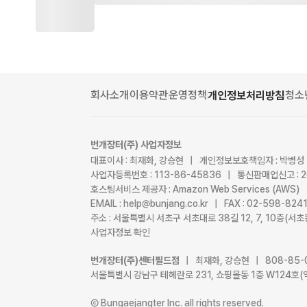
회사소개
이용약관
운영정책
청소
개인정보처리방침
번개장터(주) 사업자정보
대표이사 : 최재화, 강승현 | 개인정보보호책임자 : 박병성
사업자등록번호 : 113-86-45836 | 통신판매업신고 : 
호스팅서비스 제공자 : Amazon Web Services (AWS)
EMAIL : help@bunjang.co.kr | FAX : 02-598-82
주소 : 서울특별시 서초구 서초대로 38길 12, 7, 10층(
사업자정보 확인
번개장터(주)센터필드점
| 최재화, 강승현 | 808-85-
서울특별시 강남구 테헤란로 231, 쇼핑몰동 1층 W124호(
Ⓒ Bungaejangter Inc. all rights reserved.