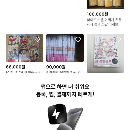
100,000원
라이트 노벨 이세계 유유
자적 농가 초판 미개봉
66,000원
90,000원
[절판, 정가] 내 최애는 악
의매생활 올초판 전권 일
역영애 와타오시 1-5, 외
괄 라노벨
24,000원
전 평민 주제에 건방지군
상태확인-옆집 천사님 때
앱으로 하면 더 쉬워요
요 1 일괄
문에~타락한 사연 5권(코
믹스초판,특별판,미개봉)
등록, 찜, 결제까지 빠르게!
번개장터(주) 사업자정보, 이용약관 및 기타 법적고지
번개장터㈜는 통신판매중개자이며, 통신판매의 당사자가 아닙니다. 전자상거래 등에서의