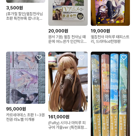
3,500원
(휴가철 할인)옆집천사님
초판 특전부록 팝니다(추
가)
20,000원
19,000원
원서 7권) 옆집 천사님 때
옆집천사 마히루 태피스트
문에 어느샌가 인간적으로
리, 드라마cd한정판
타락한 사연 +애니메이트
특전
95,000원
카르네아데스 초판 1~3권
161,000원
전권 라노벨 미개봉
(FuRy) 시이나 마히루 피
규어 가을ver (특전포함)
팝니다.