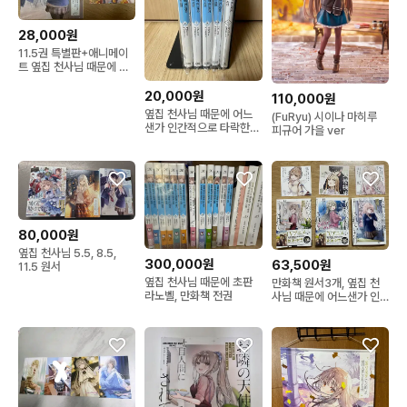
28,000원
11.5권 특별판+애니메이
트 옆집 천사님 때문에 어
느샌가 인간적으
20,000원
110,000원
옆집 천사님 때문에 어느
(FuRyu) 시이나 마히루
샌가 인간적으로 타락한
피규어 가을 ver
사연 팜 라이트노벨
80,000원
옆집 천사님 5.5, 8.5,
300,000원
63,500원
11.5 원서
옆집 천사님 때문에 초판
만화책 원서3개, 옆집 천
라노벨, 만화책 전권
사님 때문에 어느샌가 인
간적으로 타락한 사연 팜