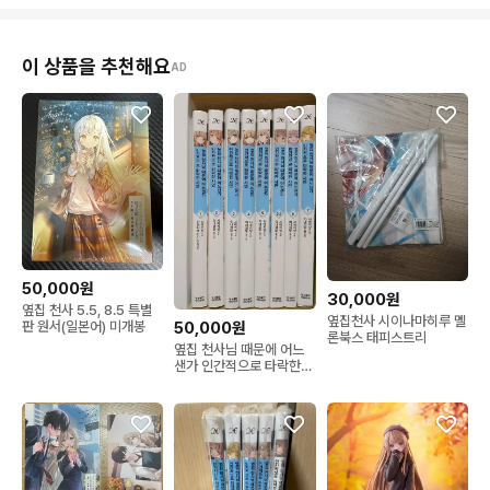
이 상품을 추천해요
AD
50,000원
30,000원
옆집 천사 5.5, 8.5 특별
옆집천사 시이나마히루 멜
판 원서(일본어) 미개봉
50,000원
론북스 태피스트리
옆집 천사님 때문에 어느
샌가 인간적으로 타락한
사연 1-7권