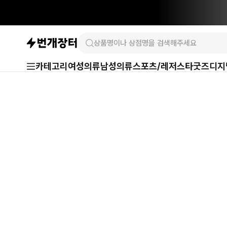
카테고리
여성의류
남성의류
스포츠/레저
스타굿즈
디지