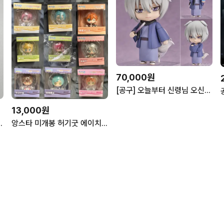
70,000원
[공구] 오늘부터 신령님 오신령 넨도 재판 넨도로이드
13,000원
카오루 데스노트 헌터헌터 닌자
앙스타 미개봉 허기굿 에이치 스바루 카나타 히나타 슈 린네 히메루 이부키 미츠루 에스 칸나 피규어 마그넷