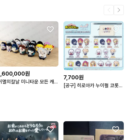
1,600,000원
7,700원
귀멸의칼날 미니타운 모든 캐릭터 일괄/개별 판매
[공구] 히로아카 누이펄 코롯토 스티커 다비 시가라키 토가 호크스 엔데버 아이자와 올마이트