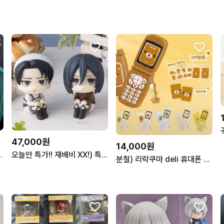
47,000원
14,000원
 ver. 1/8 스케일 피규어
오늘만 특가!! 재배비 XX!) 특전 포함 미카사 리바이 룩업 분철 메가하우스 진격의거인
분철) 리락쿠마 deli 휴대폰 재생 녹음 키링 공구