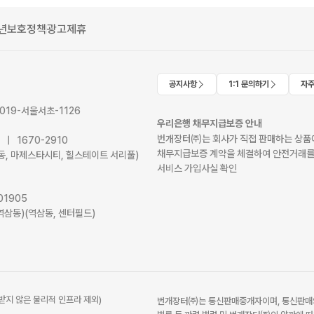
년보호정책
광고제휴
공지사항
1:1 문의하기
자주
2019-서울서초-1126
우리은행 채무지급보증 안내
번개장터㈜는 회사가 직접 판매하는 상품에
41 | 1670-2910
채무지급보증 계약을 체결하여 안전거래를
서초동, 마제스타시티, 힐스테이트 서리풀)
서비스 가입사실 확인
01905
역삼동)(역삼동, 센터필드)
받지 않은 물리적 인프라 제외)
번개장터㈜는 통신판매중개자이며, 통신판매의