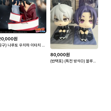
20,000원
공구) 나루토 우치하 이타치 사스케 질풍전 피규어
80,000원
(반택포) (특전 방석O) 블루록 나기 레오 룩업 피규어