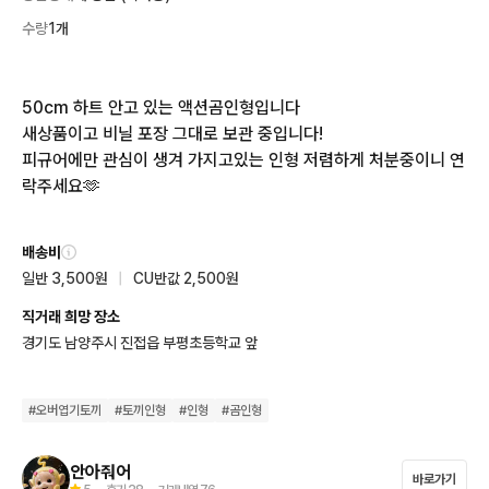
수량
1개
50cm 하트 안고 있는 액션곰인형입니다

새상품이고 비닐 포장 그대로 보관 중입니다! 

피규어에만 관심이 생겨 가지고있는 인형 저렴하게 처분중이니 연
락주세요🫶
배송비
일반 3,500원
|
CU반값 2,500원
직거래 희망 장소
경기도 남양주시 진접읍 부평초등학교 앞
#
오버엽기토끼
#
토끼인형
#
인형
#
곰인형
안아줘어
바로가기