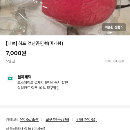
비슷한 상품
[대형] 하트 액션곰인형(미개봉)
7,000
원
5일 전
96
6
0
결제혜택
토스페이로 결제시 5천원 즉시 할인
삼성카드 링크 10% 청구할인
카테고리
유아동/출산
〉
교구/완구/인형
〉
인형(유아용)
상품상태
새 상품 (미사용)