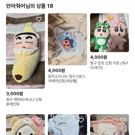
안아줘어님의 상품 18
4,000원
짱구 잠옷 인형 키링 (개구
리/토끼)
4,000원
찰칵소리나는 철수크로스
카메라인형[새상품]
3,000원
짱구 캐릭터 바나나 인형
봉제인형