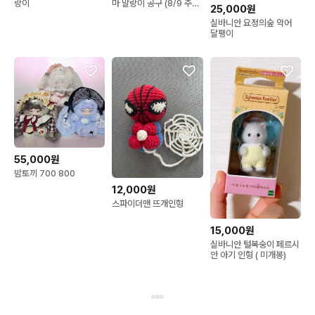
랑이
마 말랑이 공구 (8/9 주문
25,000원
예정)
실바니안 요정의숲 악어
달팽이
55,000원
밤토끼 700 800
12,000원
스파이더맨 뜨개인형
15,000원
실바니안 털복숭이 페르시
안 아기 인형 ( 미개봉)