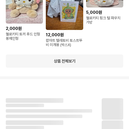
5,000원
헬로키티 핑크 털 파우치
가방
2,000원
헬로키티 토끼 후드 인형
12,000원
봉제인형
팝마트 텔레토비 토스트뚜
비 미개봉 (박스X)
상품 전체보기