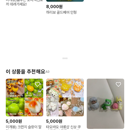
끼 데려가세요!
8,000원
하리보 골드베어 인형
이 상품을 추천해요
AD
5,000원
5,000원
미개봉) 크런치 슬랑이 말
타오바오 아롱샵 신상 쿠