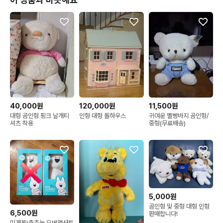
40,000원
120,000원
11,500원
대형 곰인형 핑크 날개티
인형 대형 돌하우스
귀여운 멜빵바지 곰인형/
셔츠 착용
중형(무료배송)
5,000원
곰인형 및 중형 대형 인형
6,500원
판매합니다!
미개봉)춤추는 오버액션토