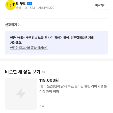
■

티투티
바로가기
아베크롬비 야상 패딩 점퍼 

5
・ 후기
523
・ 거래내역
1220
코디하기 좋고 편하게 입기 좋아요! 

먼저 가져가는 사람이 임자 ☺️

신고하기
현금 거래는 개인 정보 노출 및 사기 위험이 있어, 안전결제로만 거래
■■ 교환/반품 불가하니 신중한 구매 부탁드립니다.
가능해요.
안전한 중고거래 문화 함께하기
비슷한 새 상품 보기
AD
119,000
원
[클라쓰업]헨콕 남자 루즈 오버핏 퀄팅 리버시블 롱
야상 패딩 점퍼
광고