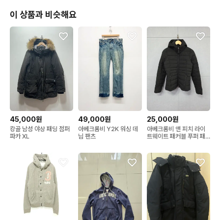
이 상품과 비슷해요
45,000원
49,000원
25,000원
캉골 남성 야상 패딩 점퍼
아베크롬비 Y2K 워싱 데
아베크롬비 앤 피치 라이
파카 XL
님 팬츠
트웨이트 패커블 푸퍼 패
딩