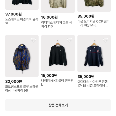
37,000원
35,000원
16,000원
노스페이스 바람막이 블랙
미군 오리지널 OCP 밀리
아디다스 빈티지 코튼 사
XL
터리 야상 M-L
파리 110
15,000원
35,000원
나이키 NIKE 블랙 맨투맨
32,000원
아디다스 바이에른 뮌헨
L
17-18 시즌 트레이닝 맨
코오롱스포츠 블루 브라운
투맨 S
야상 바람막이 95
상품 전체보기