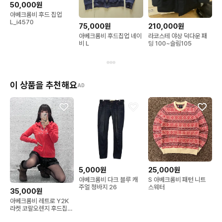
50,000원
아베크롬비 후드 집업
L_i4570
75,000원
210,000원
아베크롬비 후드집업 네이
라코스테 야상 덕다운 패
비 L
딩 100~슬림105
이 상품을 추천해요
AD
5,000원
25,000원
아베크롬비 다크 블루 캐
S 아베크롬비 패턴 니트
주얼 청바지 26
스웨터
35,000원
아베크롬비 레트로 Y2K
라켓 코랄오렌지 후드집업
M C12695