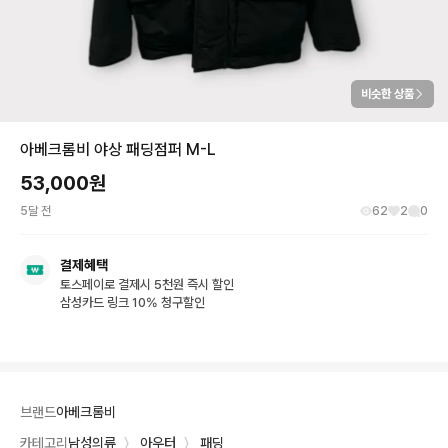
비슷한 상품
아베크롬비 야상 패딩점퍼 M-L
53,000
원
5달 전
62
2
0
결제혜택
토스페이로 결제시 5천원 즉시 할인
삼성카드 링크 10% 청구할인
브랜드
아베크롬비
카테고리
남성의류
〉
아우터
〉
패딩