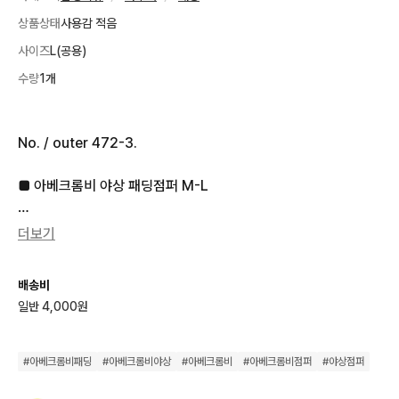
상품상태
사용감 적음
사이즈
L(공용)
수량
1개
No. / outer 472-3.

■ 아베크롬비 야상 패딩점퍼 M-L 

■ 실측 사이즈

더보기
 [길이80 가슴단면59 ]

배송비
✓측정방법에 따라  +- 1~3cm편차

일반 4,000원
  발생될수있음

#
아베크롬비패딩
#
아베크롬비야상
#
아베크롬비
#
아베크롬비점퍼
#
야상점퍼