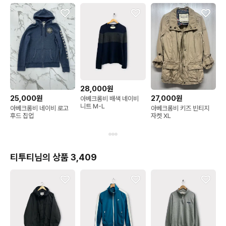
28,000원
25,000원
27,000원
아베크롬비 배색 네이비
니트 M-L
아베크롬비 네이비 로고
아베크롬비 키즈 빈티지
후드 집업
자켓 XL
티투티님의 상품 3,409