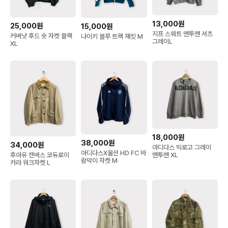
13,000원
25,000원
15,000원
지프 스웨트 맨투맨 셔츠
커버낫 후드 숏 자켓 블랙
나이키 블루 트랙 재킷 M
그레이L
XL
18,000원
38,000원
34,000원
아디다스 빅로고 그레이
아디다스X울산 HD FC 바
후아유 캔버스 코듀로이
맨투맨 XL
람막이 자켓 M
카라 워크자켓 L