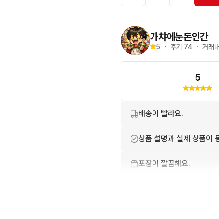
가챠에눈돈인간
5
・
후기 
74
・
거래내
5
배송이 빨라요.
상품 설명과 실제 상품이 
포장이 깔끔해요.
친절하고 배려가 넘쳐요.
번개톡 답변이 빨라요.