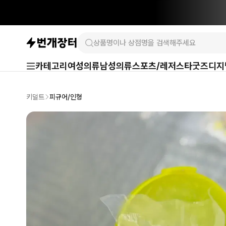
카테고리
여성의류
남성의류
스포츠/레저
스타굿즈
디지
키덜트
피규어/인형