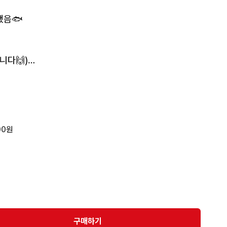
음🐟

다🙌)

배 4000원

 

 중

00원
날 발송

뎀 교환·환불 불가
구매하기