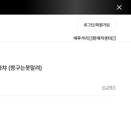
로그인/회원가입
메루카리
판매자센터
가챠 (짱구는못말려)
신고하기