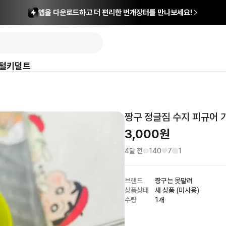
앱을 다운로드하고 더 편리한 번개장터를 만나보세요!
털
키덜트
짱구 정글짐 수지 피규어 
3,000
원
4달 전
140
7
1
브랜드
짱구는 못말려
상품상태
새 상품 (미사용)
수량
1개