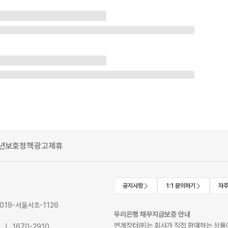
년보호정책
광고제휴
공지사항
1:1 문의하기
자주
2019-서울서초-1126
우리은행 채무지급보증 안내
번개장터㈜는 회사가 직접 판매하는 상품에
41 | 1670-2910