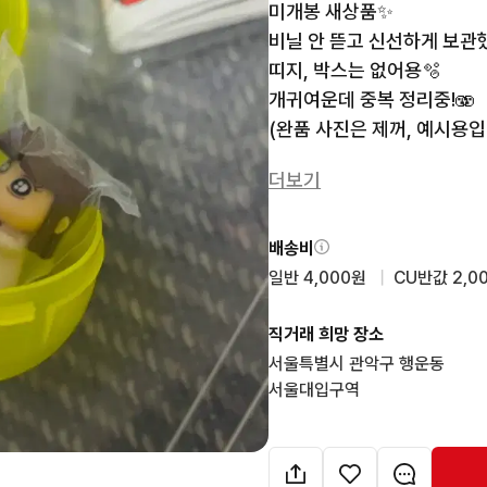
미개봉 새상품✨

비닐 안 뜯고 신선하게 보관했
띠지, 박스는 없어용🫧

개귀여운데 중복 정리중!🫨

(완품 사진은 제꺼, 예시용입니
더보기
📦 반값택배 2000원, 일반택
📍 직거래 가능 – 서울대입구역
배송비
✅ 가챠·피규어 수시 업데이트
일반 4,000원
  |  
CU반값 2,0
✅ 합배송 가능🥰

✅ 배송: 결제 후 대부분 다음
직거래 희망 장소
✅ 배송 후 교환·환불 불가

서울특별시 관악구 행운동

서울대입구역
✅ 가챠 특성상 도색 미스/공