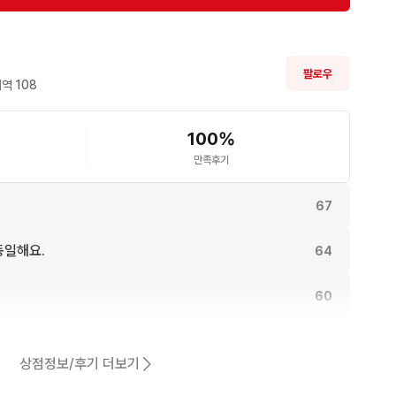
팔로우
역 
108
100
%
만족후기
67
동일해요.
64
60
56
상점정보/후기 더보기
54