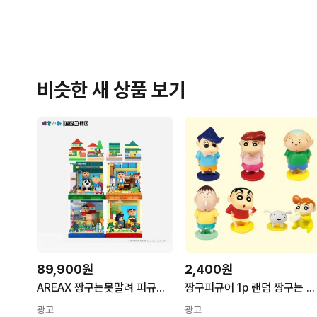
비슷한 새 상품 보기
89,900원
2,400원
AREAX 짱구는못말려 피규어 블럭 짱구 맹구 피규어 박스세트
짱구피규어 1p 랜덤 짱구는 못말려 초코비 저금통
광고
광고