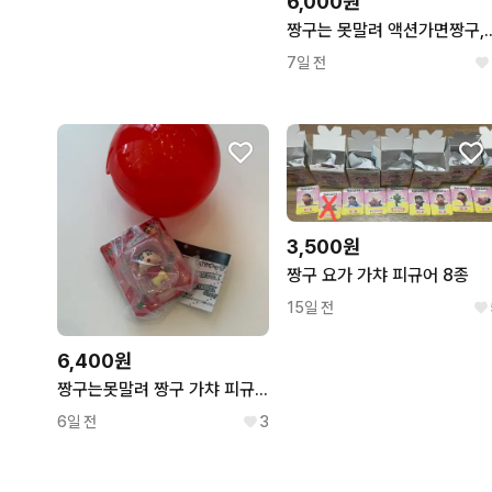
6,000원
짱구는 못말려 액션가면
7일 전
3,500원
짱구 요가 가챠 피규어 8종
15일 전
6,400원
짱구는못말려 짱구 가챠 피규어
6일 전
3