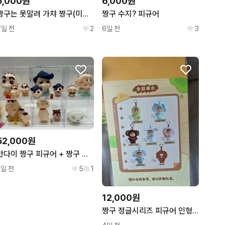
5,000원
6,000원
짱구는 못말려 가챠 짱구(미개봉)
짱구 수지? 피규어
7일 전
2
6일 전
3
52,000원
반다이 짱구 피규어 + 짱구 베이비 가챠
2일 전
5
1
12,000원
짱구 정글시리즈 피규어 인형 키링