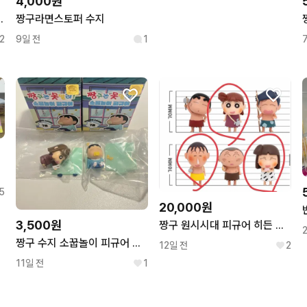
4,000원
짱구, 수지 피규어
짱구라면스토퍼 수지
2
9일 전
1
5
20,000원
3,500원
짱구 원시시대 피규어 히든 수지 맹구 유리 일괄
짱구 수지 소꿉놀이 피규어 새상품 피크닉 소풍
12일 전
2
11일 전
1