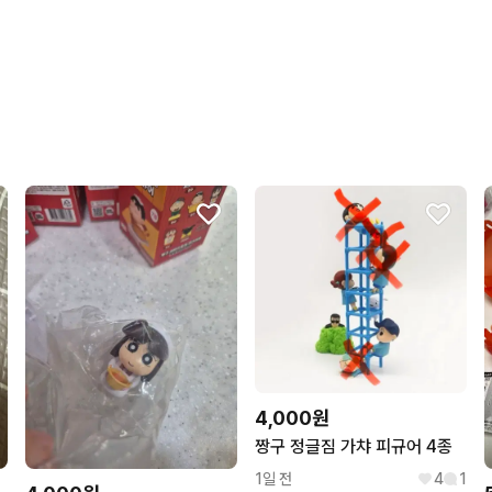
상품 정보가 자세히 적혀있
구매확정이 빨라요.
무리한 네고를 하지 않아요
꼭 필요한 문의만 해요.
4,000원
짱구 정글짐 가챠 피규어 4종
1일 전
4
1