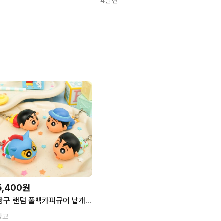
4일 전
5,400원
짱구 랜덤 풀백카피규어 낱개랜덤 자동차 장난감 단품
광고