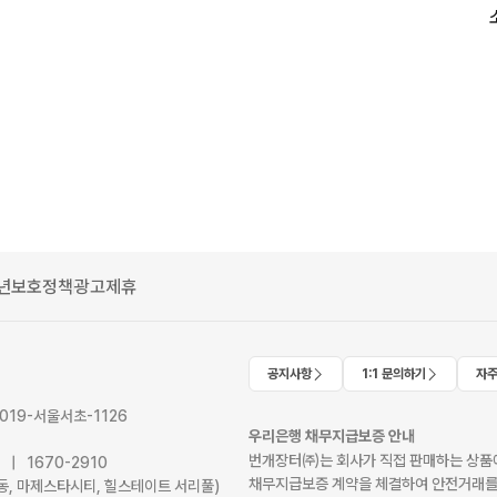
년보호정책
광고제휴
공지사항
1:1 문의하기
자주
2019-서울서초-1126
우리은행 채무지급보증 안내
번개장터㈜는 회사가 직접 판매하는 상품에
41 | 1670-2910
채무지급보증 계약을 체결하여 안전거래를
서초동, 마제스타시티, 힐스테이트 서리풀)