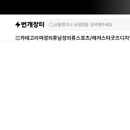
카테고리
여성의류
남성의류
스포츠/레저
스타굿즈
디지