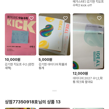
메가스터디 김기현 킥오프
수학2 kick off
10,000원
5,000원
김기현 킥오프 수2 (완전
김기현 아이디어 확룰과
새책)
통계
12,000원
아이디어 2027 수1,2,확
통 워크북 팔아요
상점77350918호님의 상품 13