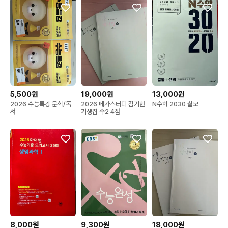
5,500원
19,000원
13,000원
2026 수능특강 문학/독
2026 메가스터디 김기현
N수학 2030 실모
서
기생집 수2 4점
8,000원
9,300원
18,000원