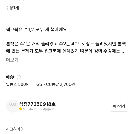
수량
1개
워크북은 수1,2 모두 새 책이에요

본책은 수1은 거의 풀려있고 수2는 40프로정도 풀려있지만 본책
에 있는 문제가 모두 워크북에 실려있기 때문에 강의 수강에는

전혀 문제 없으실 겁니다!

더보기
일괄 29000원

배송비
일반 4,500원
|
GS • CU반값 2,700원
* 다른 책과 함께 3권 이상 구매 시에는 배송비 무료로 해드려요!
 *
상점77350918호
바로가기
5
・ 후기
1
・ 거래내역
11
신고하기