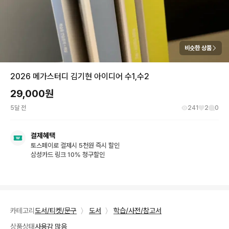
비슷한 상품
2026 메가스터디 김기현 아이디어 수1,수2
29,000
원
5달 전
241
2
0
결제혜택
토스페이로 결제시 5천원 즉시 할인
삼성카드 링크 10% 청구할인
카테고리
도서/티켓/문구
〉
도서
〉
학습/사전/참고서
상품상태
사용감 많음