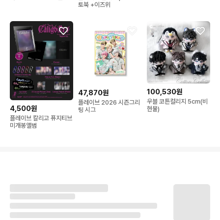
토북 +이즈위
개
100,530원
47,870원
우블 코튼컬리지 5cm(비
플레이브 2026 시즌그리
4,500원
현물)
팅 시그
플레이브 칼리고 퓨지티브
미개봉앨범