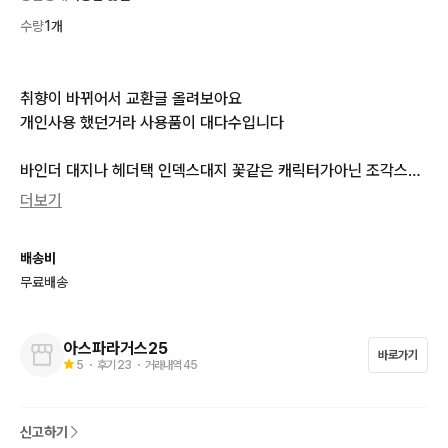
수량
1개
취향이 바뀌어서 교환글 올려보아요

개인사용 했던거라 사용품이 대다수입니다

바인더 대지나 헤더택 인덱스대지 꽃같은 캐릭터가아닌 조각스티
커 마테 다꾸용품 또는 랩핑지 캐릭터 없는 제품(체크무늬,아가일
더보기
패턴등)과 교환구해요 사용한것도 전혀상관없습니다 저도 사용감
 많아요 캐릭터 윰자 스티커(사용품들)도 있는데 이것도 좀 넣어드
배송비
려요 

무료배송
me:캐릭터 윰자 랩핑지,윰자스티커(사용품들)

you:캐릭터아닌 다꾸용품 스티커 랩핑지 마테 바인더대지 헤더택 
아스파라거스25
바로가기
opp 탑로더 택배봉투 간식등등

5
・ 후기
23
・ 거래내역
45
교환원하시면 사진 보내주시면되십니다~ 취향이아니거나 너무소
신고하기
량이면 거절이모티콘 보낼게요 너무기분나빠하지 마셔요🫶 편히