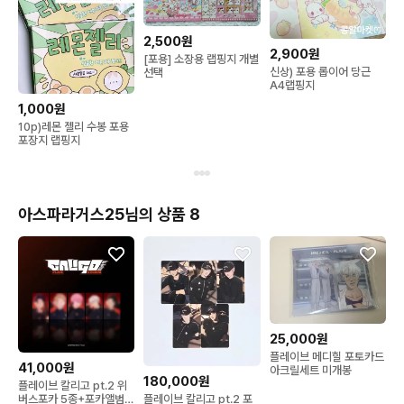
2,500원
2,900원
[포용] 소장용 랩핑지 개별
신상) 포용 롭이어 당근
선택
A4랩핑지
1,000원
10p)레몬 젤리 수봉 포용
포장지 랩핑지
아스파라거스25님의 상품 8
25,000원
플레이브 메디힐 포토카드
41,000원
아크릴세트 미개봉
180,000원
플레이브 칼리고 pt.2 위
플레이브 칼리고 pt.2 포
버스포카 5종+포카앨범5