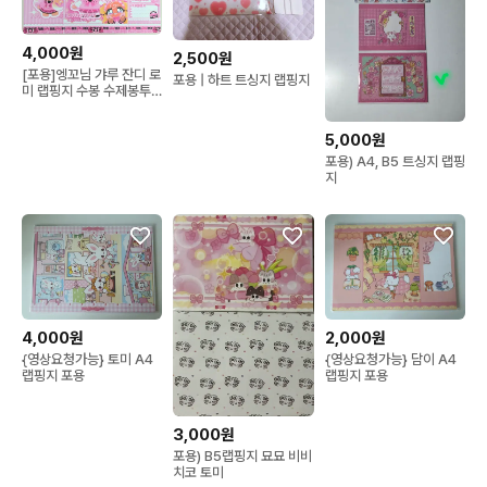
4,000원
2,500원
[포용]엥꼬님 갸루 잔디 로
포용 | 하트 트싱지 랩핑지
미 랩핑지 수봉 수제봉투
50장
5,000원
포용) A4, B5 트싱지 랩핑
지
4,000원
2,000원
{영상요청가능} 토미 A4
{영상요청가능} 담이 A4
랩핑지 포용
랩핑지 포용
3,000원
포용) B5랩핑지 묘묘 비비
치코 토미