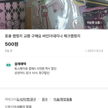
비슷한 상품
포용 랩핑지 교환 구해요 바인더대지나 체크랩핑지
500
원
5달 전
323
0
3
결제혜택
토스페이로 결제시 5천원 즉시 할인
삼성카드 링크 10% 청구할인
카테고리
도서/티켓/문구
〉
문구
〉
미술/화방용품
상품상태
사용감 많음