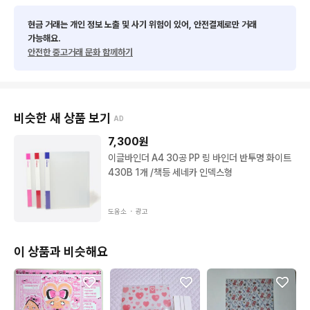
연락주세용
현금 거래는 개인 정보 노출 및 사기 위험이 있어, 안전결제로만 거래
가능해요.
안전한 중고거래 문화 함께하기
비슷한 새 상품 보기
AD
7,300
원
이글바인더 A4 30공 PP 링 바인더 반투명 화이트
430B 1개 /책등 세네카 인덱스형
도움소 ・
광고
이 상품과 비슷해요