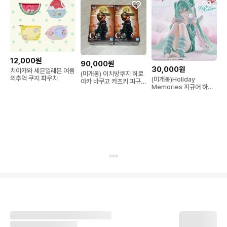
12,000원
90,000원
30,000원
치이카와 세븐일레븐 여름
(미개봉) 이치방쿠지 히로
의추억 쿠지 파우치
(미개봉)Holiday
아카 바쿠고 카츠키 피규
Memories 피규어 하츠
어 C상
네 미쿠