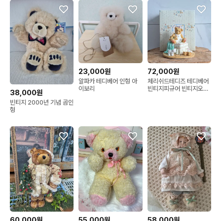
23,000원
72,000원
알파카 테디베어 인형 아
체리쉬드테디즈 테디베어
이보리
빈티지피규어 빈티지오르
38,000원
골 체리쉬드오르골 에네스
빈티지 2000년 기념 곰인
코
형
60,000원
55,000원
58,000원