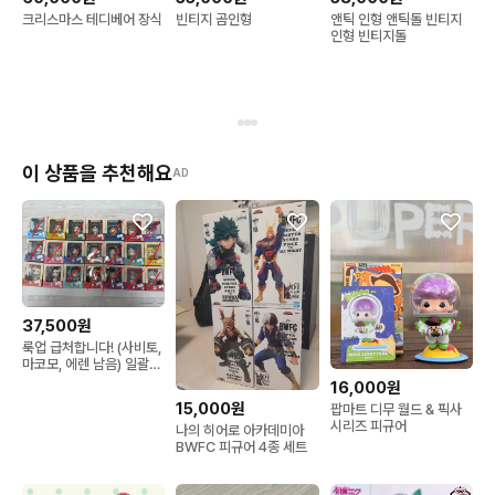
크리스마스 테디베어 장식
빈티지 곰인형
앤틱 인형 앤틱돌 빈티지
인형 빈티지돌
이 상품을 추천해요
AD
37,500원
룩업 급처합니다! (사비토,
마코모, 에렌 남음) 일괄시
11만원₩
16,000원
15,000원
팝마트 디무 월드 & 픽사
시리즈 피규어
나의 히어로 아카데미아
BWFC 피규어 4종 세트