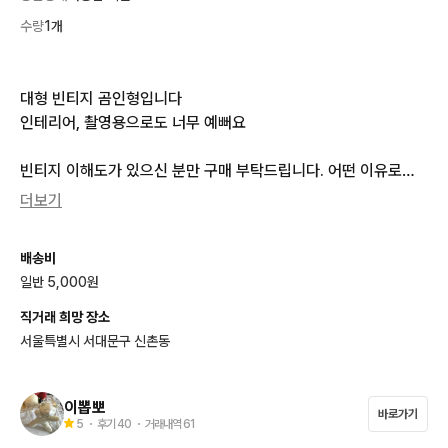
수량
1개
대형 빈티지 곰인형입니다

인테리어, 촬영용으로도 너무 예뻐요

빈티지 이해도가 있으신 분만 구매 부탁드립니다. 어떤 이유로도
 환불이 불가능합니다.

더보기
문의 없으시면 바로 안전결제해주시면 됩니다!

배송비
홍대 직거래시 할인 가능합니다
일반 5,000원
직거래 희망 장소
서울특별시 서대문구 신촌동
이뽑뽀
바로가기
5
・ 후기
40
・ 거래내역
61