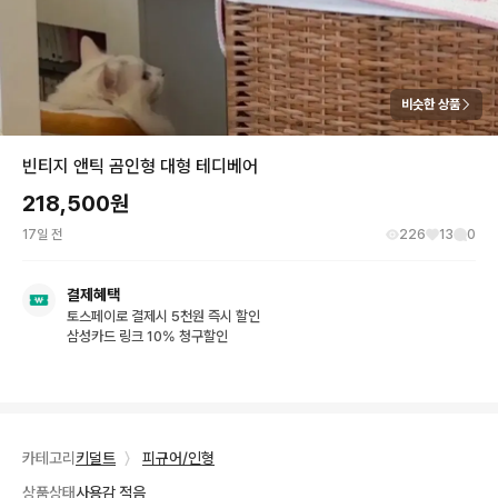
비슷한 상품
빈티지 앤틱 곰인형 대형 테디베어
218,500
원
17일 전
226
13
0
결제혜택
토스페이로 결제시 5천원 즉시 할인
삼성카드 링크 10% 청구할인
카테고리
키덜트
〉
피규어/인형
상품상태
사용감 적음