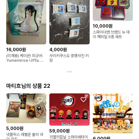
10,000원
스파이더맨 브랜드 뉴 데
이 해피밀 5종 세트
16,000원
4,000원
(미개봉) 케이온! 피규어
사이키쿠스오 증명사진 키
Yumemirize 나카노 아
링
즈사 SEGA
마티흐님의 상품 22
5,000원
59,000원
넷플릭스 레벨문 불의 아
귀멸의칼날 스와라세타이
6,000원