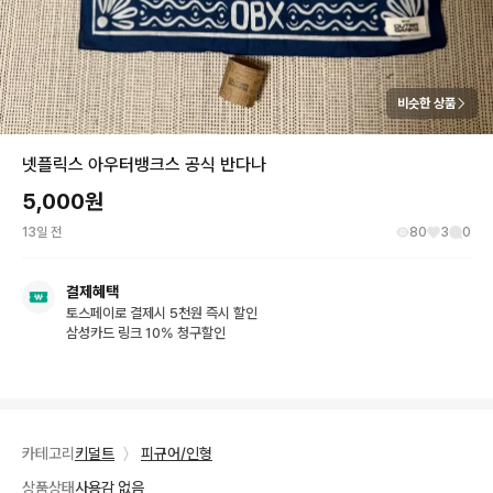
비슷한 상품
넷플릭스 아우터뱅크스 공식 반다나
5,000
원
13일 전
80
3
0
결제혜택
토스페이로 결제시 5천원 즉시 할인
삼성카드 링크 10% 청구할인
카테고리
키덜트
〉
피규어/인형
상품상태
사용감 없음