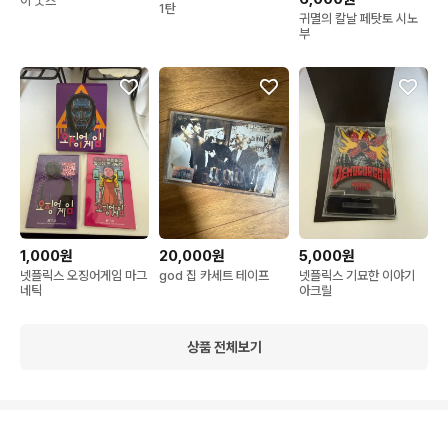
이 굿즈
1탄
귀멸의 칼날 페탓토 시노
부
1,000원
20,000원
5,000원
넷플릭스 오징어게임 마그
god 집 카세트 테이프
넷플릭스 기묘한 이야기
네틱
아크릴
상품 전체보기