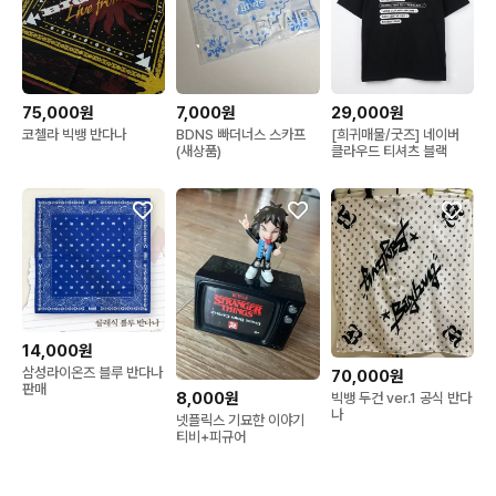
75,000원
7,000원
29,000원
코첼라 빅뱅 반다나
BDNS 빠더너스 스카프
[희귀매물/굿즈] 네이버
(새상품)
클라우드 티셔츠 블랙
14,000원
삼성라이온즈 블루 반다나
70,000원
판매
8,000원
빅뱅 두건 ver.1 공식 반다
나
넷플릭스 기묘한 이야기
티비+피규어