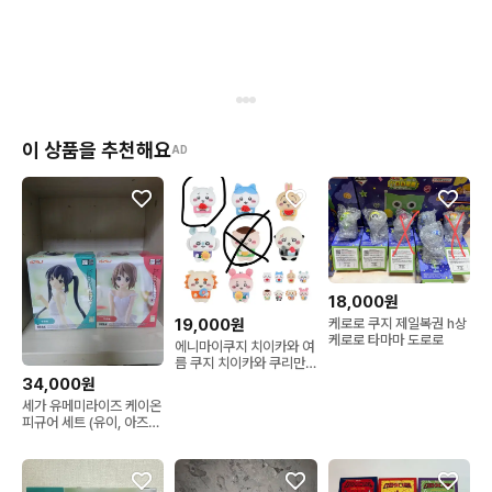
이 상품을 추천해요
AD
18,000원
케로로 쿠지 제일복권 h상
19,000원
케로로 타마마 도로로
에니마이쿠지 치이카와 여
름 쿠지 치이카와 쿠리만
쥬 누이
34,000원
세가 유메미라이즈 케이온
피규어 세트 (유이, 아즈
사)-반택가능