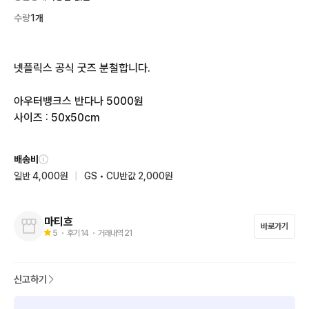
수량
1개
넷플릭스 공식 굿즈 분철합니다.

아우터뱅크스 반다나 5000원

사이즈 : 50x50cm
배송비
일반 4,000원
|
GS • CU반값 2,000원
마티흐
바로가기
5
・ 후기
14
・ 거래내역
21
신고하기