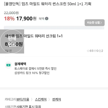
비슷한 상품
새상품 밈즈 마일드 워터리 선크림 1+1
판매

8,000
원
완료
1달 전
65
0
2
결제혜택
토스페이로 결제시 5천원 즉시 할인
삼성카드 링크 10% 청구할인
카테고리
뷰티/미용
〉
스킨케어
〉
썬케어
사용기한
사용기한 표시 없음