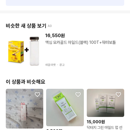
비슷한 새 상품 보기
AD
16,550
원
맥심 모카골드 마일드(블랙) 100T+워터보틀
배꼽마켓 ・
광고
이 상품과 비슷해요
15,000원
닥터지 그린 마일드 업 선