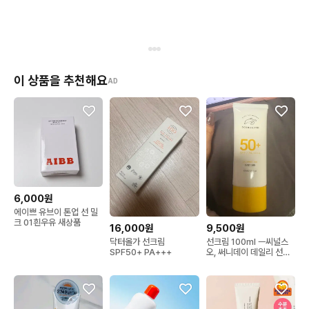
이 상품을 추천해요
AD
6,000원
에이쁘 유브이 톤업 선 밀
크 01흰우유 새상품
16,000원
9,500원
닥터올가 선크림
선크림 100ml ㅡ씨널스
SPF50+ PA+++
오, 써니데이 데일리 선크
림