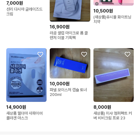
7,000원
션리 다시마 글레이즈드
10,500원
크림
(새상품)유시몰 화이트닝
치약
16,900원
라곰 셀럽 마이크로 폼 클
렌저 더블 기획팩
10,000원
파넬 모이스처 캡슐 토너
200ml
14,900원
8,000원
새상품 웰더마 사파이어
새상품) 미샤 엠퍼펙트 커
콜라겐 마스크
버 비비크림 프로 23