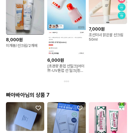
7,000원
조선미녀 맑은쌀 선크림
8,000원
50ml
미개봉/선크림/2개에
6,000원
[초경량 톤업 선밀크]어이
쁘-UV톤업 선 밀크(흰우
유)
빠아바아님의 상품 7