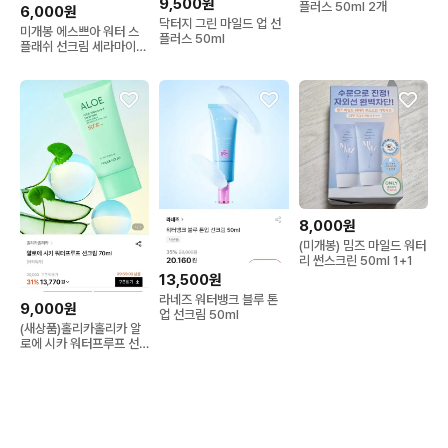
9,500원
플러스 50ml 2개
6,000원
닥터지 그린 마일드 업 선
미개봉 에스쁘아 워터 스
플러스 50ml
플래쉬 선크림 세라마이드
30ml
8,000원
(미개봉) 밈즈 마일드 워터
리 썬스크린 50ml 1+1
13,500원
라네즈 워터뱅크 블루 톤
9,000원
업 선크림 50ml
(새상품)홀리카홀리카 알
로에 시카 워터프루프 선
크림 70ml