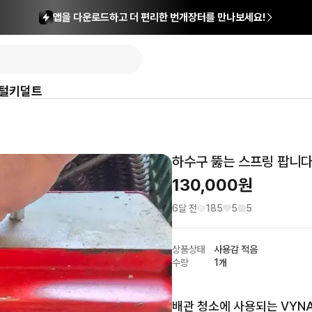
앱을 다운로드하고 더 편리한 번개장터를 만나보세요!
털
키덜트
하수구 뚫는 스프링 팝니
130,000
원
6달 전
185
5
5
상품상태
사용감 적음
수량
1개
배관 청소에 사용되는 VYN