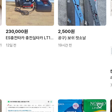
230,000원
2,500원
ES충전타카 충전실타카 LT1118-0.6/30 일자타카 몰딩작업 미사용풀세트
공구) 보쉬 컷소날
1
12일 전
19시간 전