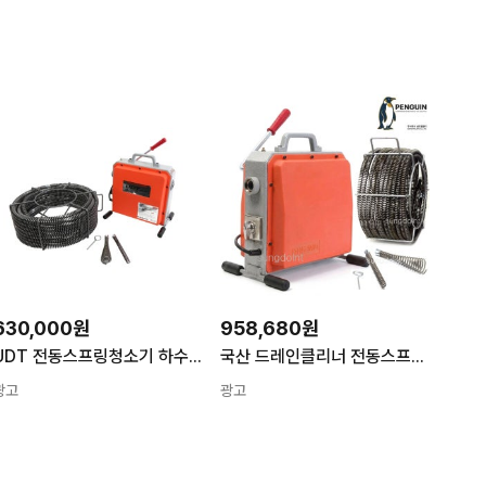
630,000원
958,680원
UDT 전동스프링청소기 하수구 배관 청소기 가정 식당 막힌곳 UD-70
국산 드레인클리너 전동스프링청소기 400W 22mm 20M 하수구청소 배관 하수구뚫는기계
광고
광고