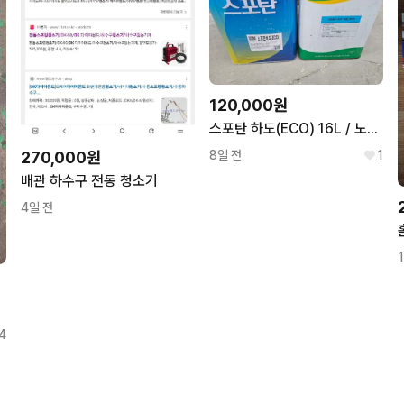
120,000원
스포탄 하도(ECO) 16L / 노루페인트 크린폭시 하도 투명 16L
270,000원
8일 전
1
배관 하수구 전동 청소기
4일 전
4