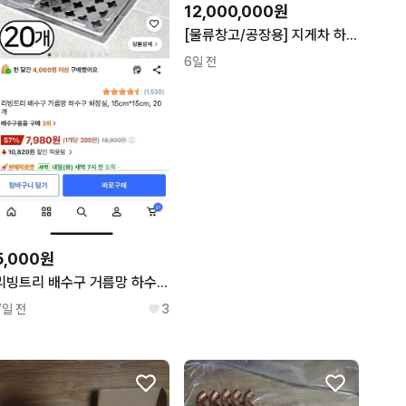
12,000,000원
[물류창고/공장용] 지게차 하역시설 중고 제네럴 도크 싸게 털어냅니다 (화물가능/즉시인도)
6일 전
5,000원
리빙트리 배수구 거름망 하수구 화장실, 15cm*15cm, 15개
7일 전
3