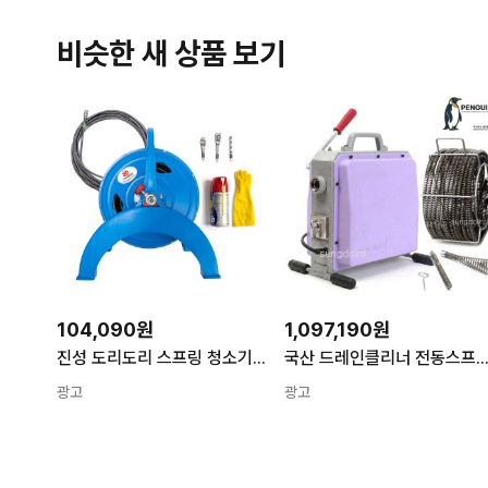
비슷한 새 상품 보기
104,090원
1,097,190원
진성 도리도리 스프링 청소기 하수구 뚫는 기계 배관 막힘 뚫기 관통기 15m
국산 드레인클리너 전동스프링청소기 750W 22mm 20M 하수구청소 배관 하
광고
광고