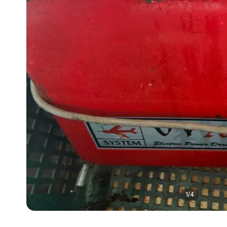
1
/
4