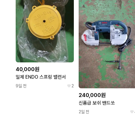
40,000원
일제 ENDO 스프링 밸런서
9일 전
2
240,000원
신품급 보쉬 밴드쏘
2일 전