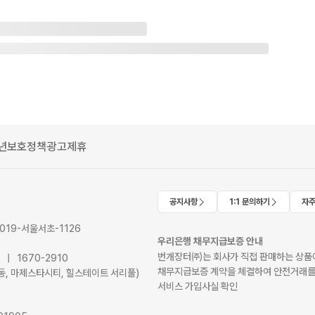
년보호정책
광고제휴
공지사항
1:1 문의하기
자주
2019-서울서초-1126
우리은행 채무지급보증 안내
번개장터㈜는 회사가 직접 판매하는 상품에
41 | 1670-2910
채무지급보증 계약을 체결하여 안전거래를
서초동, 마제스타시티, 힐스테이트 서리풀)
서비스 가입사실 확인