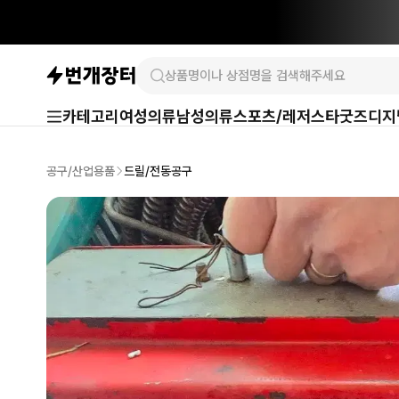
카테고리
여성의류
남성의류
스포츠/레저
스타굿즈
디지
공구/산업용품
드릴/전동공구