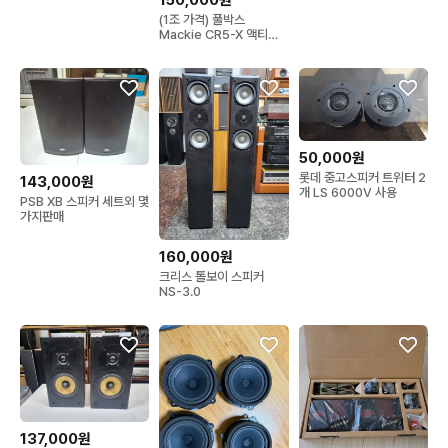
(1조 가격) 풀박스
Mackie CR5-X 액티브
스피커 팝니다.
50,000원
롯데 중고스피커 트위터 2
143,000원
개 LS 6000V 사용
PSB XB 스피커 세트외 몇
가지판매
160,000원
크리스 톨보이 스피커
NS-3.0
137,000원