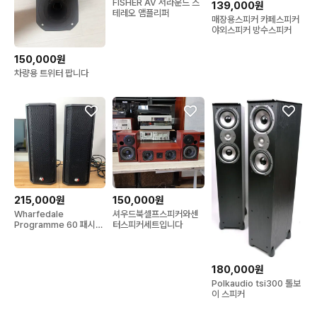
FISHER AV 서라운드 스
139,000원
테레오 앰플리퍼
매장용스피커 카페스피커
야외스피커 방수스피커
150,000원
차량용 트위터 팝니다
215,000원
150,000원
Wharfedale
셔우드북셀프스피커와센
Programme 60 패시브
터스피커세트입니다
컬럼 스피커(300W 2-
way, 1조 2통)
180,000원
Polkaudio tsi300 톨보
이 스피커