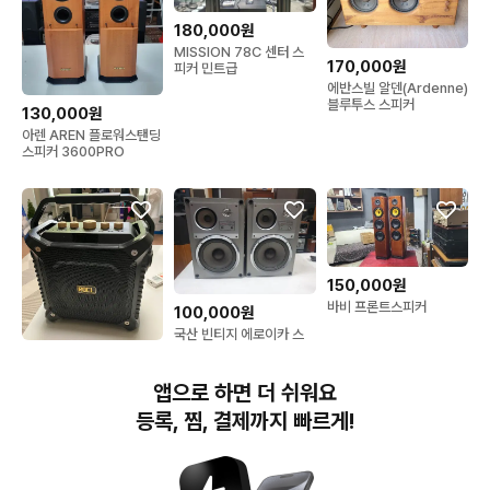
180,000원
MISSION 78C 센터 스
170,000원
피커 민트급
에반스빌 알덴(Ardenne)
블루투스 스피커
130,000원
아렌 AREN 플로워스탠딩
스피커 3600PRO
150,000원
바비 프론트스피커
100,000원
국산 빈티지 에로이카 스
피커
150,000원
ROEL 휴대용 블루투스 스
앱으로 하면 더 쉬워요
피커
등록, 찜, 결제까지 빠르게!