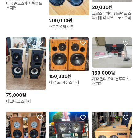
미국 골드스카이 북쉘프
20,000원
스피커
크로스파이어 컴포넌트 스
피커용 패시브 크로스오버
200,000원
스피커 4개 세트
160,000원
150,000원
자작 멀티 우퍼 블루투스
아남 as-40 스피커
스피커
75,000원
테크니스.스피커