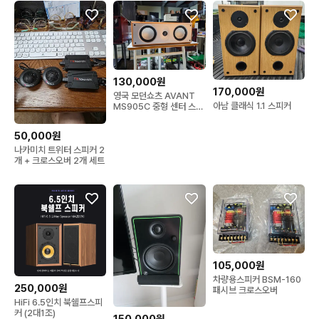
130,000원
170,000원
영국 모던쇼츠 AVANT
아남 클래식 1.1 스피커
MS905C 중형 센터 스피
커 민트급
50,000원
나카미치 트위터 스피커 2
개 + 크로스오버 2개 세트
105,000원
차량용스피커 BSM-160
250,000원
패시브 크로스오버
HiFi 6.5인치 북쉘프스피
커 (2대1조)
150,000원