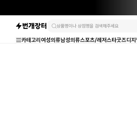
카테고리
여성의류
남성의류
스포츠/레저
스타굿즈
디지