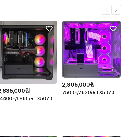
2,905,000원
2,835,000원
7500F/a620/RTX5070TI/1TB
14400F/h860/RTX5070TI/1TB