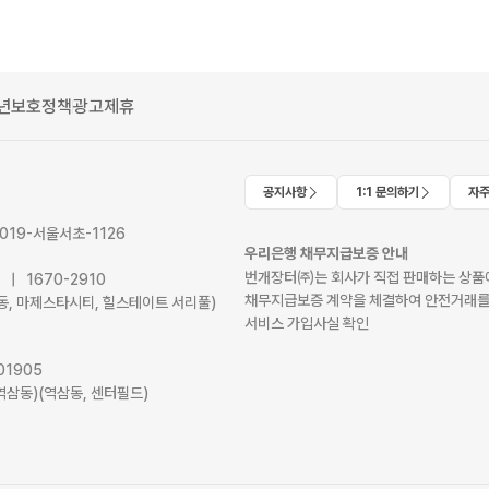
년보호정책
광고제휴
공지사항
1:1 문의하기
자주
2019-서울서초-1126
우리은행 채무지급보증 안내
번개장터㈜는 회사가 직접 판매하는 상품에
41 | 1670-2910
채무지급보증 계약을 체결하여 안전거래를
서초동, 마제스타시티, 힐스테이트 서리풀)
서비스 가입사실 확인
01905
역삼동)(역삼동, 센터필드)