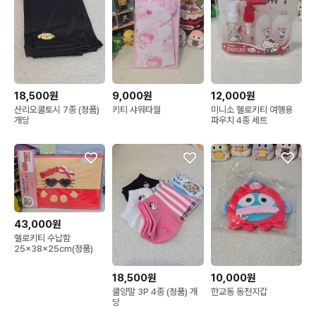
18,500원
9,000원
12,000원
산리오쿨토시 7종 (정품)
키티 샤워타월
미니소 헬로키티 여행용
개당
파우치 4종 세트
43,000원
헬로키티 수납함
25x38x25cm(정품)
18,500원
10,000원
쿨양말 3P 4종 (정품) 개
한교동 동전지갑
당