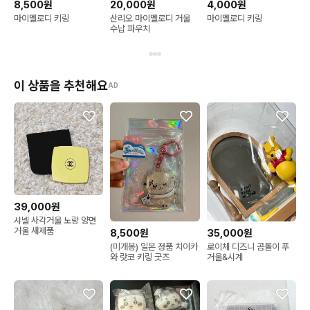
8,500원
20,000원
4,000원
마이멜로디 키링
산리오 마이멜로디 거울
마이멜로디 키링
수납 파우치
이 상품을 추천해요
AD
39,000원
샤넬 사각거울 노랑 양면
거울 새제품
8,500원
35,000원
(미개봉) 일본 정품 치이카
로이체 디즈니 곰돌이 푸
와 랏코 키링 굿즈
거울&시계