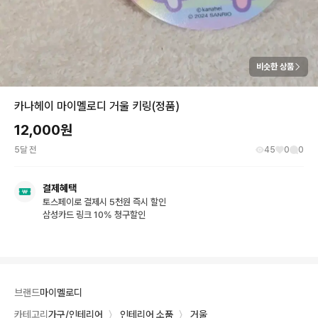
비슷한 상품
카나헤이 마이멜로디 거울 키링(정품)
12,000
원
5달 전
45
0
0
결제혜택
토스페이로 결제시 5천원 즉시 할인
삼성카드 링크 10% 청구할인
브랜드
마이멜로디
카테고리
가구/인테리어
〉
인테리어 소품
〉
거울