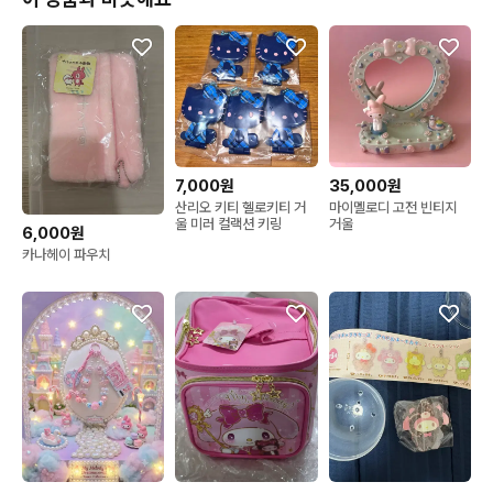
7,000원
35,000원
산리오 키티 헬로키티 거
마이멜로디 고전 빈티지
울 미러 컬랙션 키링
거울
6,000원
카나헤이 파우치