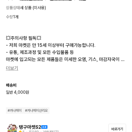
상품상태
새 상품 (미사용)
수량
1개
💥주의사항 필독💥

- 저희 마켓은 만 15세 이상부터 구매가능합니다.

- 유통, 제조과정 및 모든 수입물품 등

마켓에 입고되는 모든 제품들은 미세한 오염, 기스, 마감자국이 있
을 수 있습니다.

더보기
참고하시어 신중한 구매 부탁드려요!

- 물건 사용에 전혀 불편함이 없는 박스 구김, 포장 종이 구김 및
배송비
 찢김 등은 교환/ 환불이 불가합니다.

일반 4,000원
- 고전상품 제외 한 모든 제품은 새상품 입니다!

- 물건에 하자가 발견되면 즉시 사진을 찍어 문의주세요! 기간은 3
일 이내 입니다!
#
카나헤이
#
카나헤이산리오
탱구마켓S2
바로가기
5
・ 후기
69
・ 거래내역
171