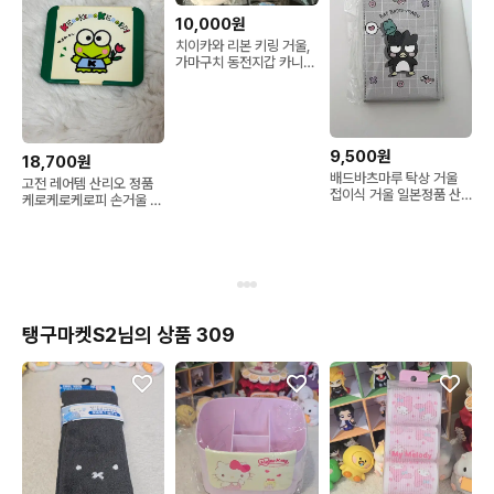
10,000원
치이카와 리본 키링 거울,
가마구치 동전지갑 카니
세트 새상품
9,500원
18,700원
배드바츠마루 탁상 거울
고전 레어템 산리오 정품
접이식 거울 일본정품 산
케로케로케로피 손거울 +
리오 거울
덤
탱구마켓S2님의 상품 309