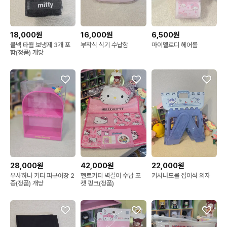
18,000원
16,000원
6,500원
쿨넥 타월 보냉제 3개 포
부착식 식기 수납함
마이멜로디 헤어롤
함(정품) 개당
28,000원
42,000원
22,000원
우사하나 키티 피규어장 2
헬로키티 벽걸이 수납 포
키시나모롤 접이식 의자
종(정품) 개당
켓 핑크(정품)