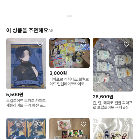
이 상품을 추천해요
AD
3,000원
피아프로 캐릭터즈 보컬로
이드 린렌메이코카이토 지
류 위주
5,500원
26,600원
보컬로이드 보카로 카이토
린, 렌, 메이코 일괄 피아프
새틀라이트 금액 특전 포
로 보컬로이드 쿠지 d상
토카드