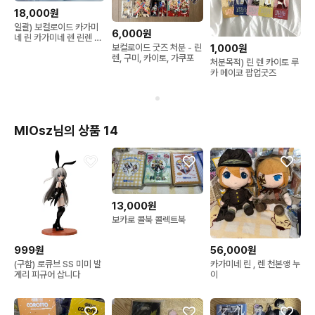
18,000원
일괄) 보컬로이드 카가미
6,000원
네 린 카가미네 렌 린렌 엔
보컬로이드 굿즈 처분 - 린
1,000원
조이 오사카 블랙 서커스
렌, 구미, 카이토, 가쿠포
모치즈키 케이 코스터 굿
처분목적) 린 렌 카이토 루
즈
카 메이코 팝업굿즈
MIOsz님의 상품 14
13,000원
보카로 콜북 콜렉트북
999원
56,000원
(구함) 로큐브 SS 미미 발
카가미네 린 , 렌 천본앵 누
게리 피규어 삽니다
이