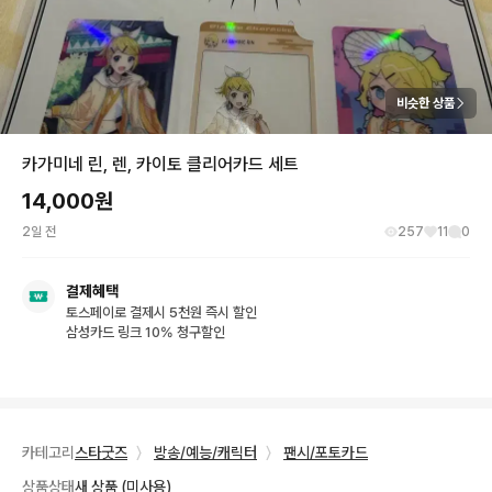
비슷한 상품
카가미네 린, 렌, 카이토 클리어카드 세트
14,000
원
2일 전
257
11
0
결제혜택
토스페이로 결제시 5천원 즉시 할인
삼성카드 링크 10% 청구할인
카테고리
스타굿즈
〉
방송/예능/캐릭터
〉
팬시/포토카드
상품상태
새 상품 (미사용)