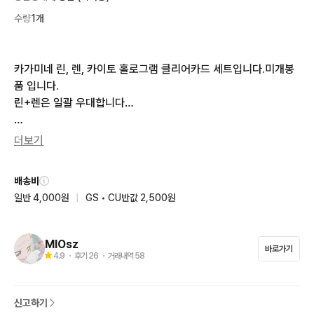
수량
1개
카가미네 린, 렌, 카이토 홀로그램 클리어카드 세트입니다.미개봉
품 입니다.

린+렌은 일괄 우대합니다…

각 1.4

더보기
일괄시 4.0

배송비
끼택 0.25

일반 4,000원
|
GS • CU반값 2,500원
편택 0.4
MIOsz
바로가기
4.9
・ 후기
26
・ 거래내역
58
신고하기