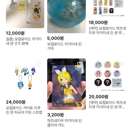
18,000원
[예약] 보컬로이드 하츠네
12,000원
미쿠 카가미네 린 렌 루카
메이코 카이토 스티커
5,000원
일괄) 보컬로이드 카가미
네 렌 굿즈 판매
보컬로이드 카가미네 린
가챠
20,000원
24,000원
[예약] 보컬로이드 하츠네
미쿠 카가미네 린 렌 루카
보컬로이드 카이토 미쿠
메이코 카이토 캔뱃지 세
린 렌 피규어 키링 스트랩
3,200원
트
하츠네미쿠 카가미네 린
클리어 카드