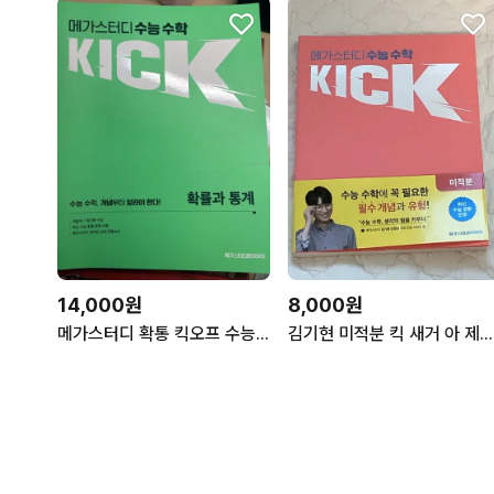
14,000원
8,000원
메가스터디 확통 킥오프 수능 수학 확률과 통계 김기현
김기현 미적분 킥 새거 아 제발 누구든지 사주세여 네고 완전 됩니다 ㅠㅠ