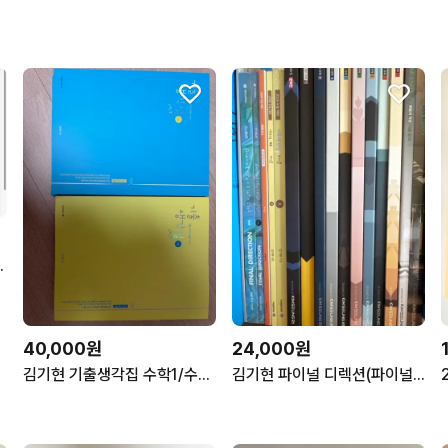
점) 수학1/수학2
40,000원
24,000원
김기현 기출생각집 수학1/수학2 세트
김기현 파이널 디렉션(파이널 기출모음),기출생각집,아이디어 워크북