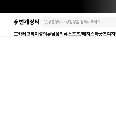
카테고리
여성의류
남성의류
스포츠/레저
스타굿즈
디지