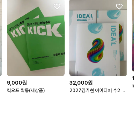
9,000원
32,000원
킥오프 확통(새상품)
2027김기현 아이디어 수2 풀세트(새책)