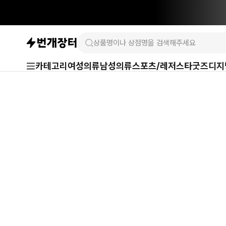
카테고리
여성의류
남성의류
스포츠/레저
스타굿즈
디지