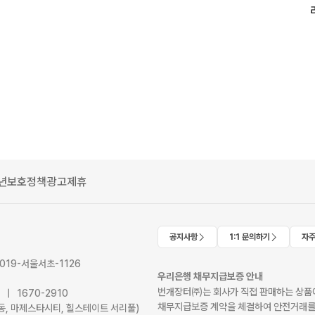
년보호정책
광고제휴
공지사항
1:1 문의하기
자주
2019-서울서초-1126
우리은행 채무지급보증 안내
번개장터㈜는 회사가 직접 판매하는 상품에
41 | 1670-2910
채무지급보증 계약을 체결하여 안전거래를
서초동, 마제스타시티, 힐스테이트 서리풀)