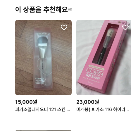
이 상품을 추천해요
AD
15,000원
23,000원
피카소꼴레지오니 121 스킨 베이스 브러쉬
미개봉) 피카소 116 하이라이터 브러쉬 기획(핑크퍼프2p+미니거울)