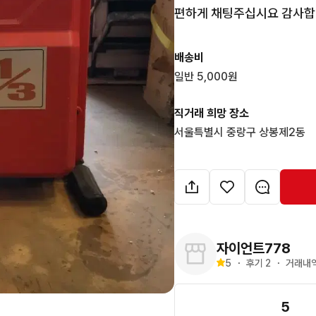
편하게 채팅주십시요 감사합
배송비
일반 5,000원
직거래 희망 장소
서울특별시 중랑구 상봉제2동
자이언트778
5
・
후기 
2
・
거래내역
5