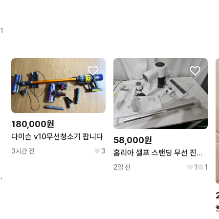
1
180,000원
다이슨 v10무선청소기 팝니다
58,000원
3시간 전
3
홈리아 셀프 스탠딩 무선 진공청소기 HA-93BW
2일 전
1
1
 하수구 냄새제거제