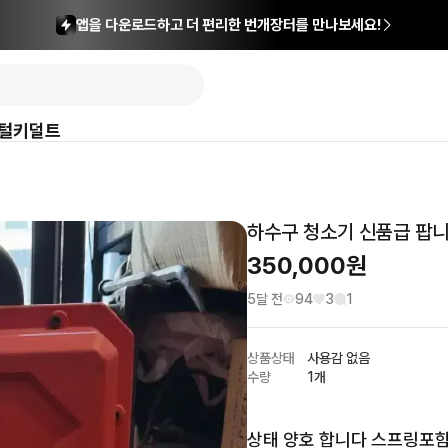
앱을 다운로드하고 더 편리한 번개장터를 만나보세요!
털
키덜트
하수구 청소기 신품급 팝
350,000
원
5달 전
94
3
1
상품상태
사용감 없음
수량
1개
상태 양호 합니다 스프링포함