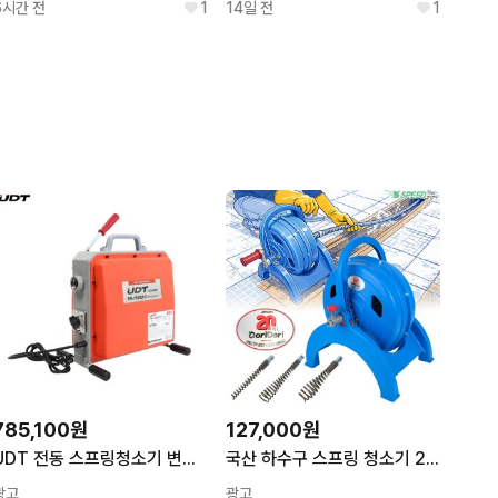
6시간 전
1
14일 전
1
785,100원
127,000원
UDT 전동 스프링청소기 변기 하수구 하수도 배수관 청소
국산 하수구 스프링 청소기 20M 수동 배관청소 하수구 뚫는기계 관통기
광고
광고