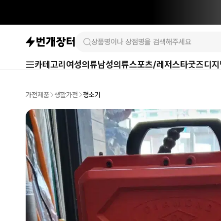
카테고리
여성의류
남성의류
스포츠/레저
스타굿즈
디지
가전제품
생활가전
청소기