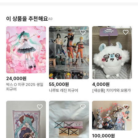
이 상품을 추천해요
AD
24,000원
55,000원
4,000원
박스 O 미쿠 2025 생일
피규어
나루토 레진 피규어
[새상품] 치이카와 모몽가
100,000원