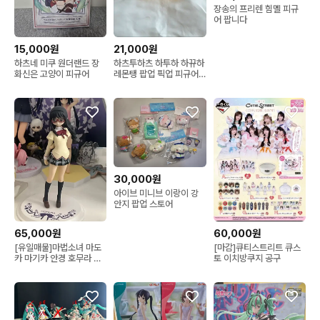
장송의 프리렌 힘멜 피규
어 팝니다
15,000원
21,000원
하츠네 미쿠 원더랜드 장
하츠투하츠 하투하 하뀨하
화신은 고양이 피규어
레몬탱 팝업 픽업 피규어
히퍼
30,000원
아이브 미니브 이랑이 강
안지 팝업 스토어
65,000원
60,000원
[유일매물]마법소녀 마도
[마감]큐티스트리트 큐스
카 마기카 안경 호무라 피
토 이치방쿠지 공구
규어 dxf