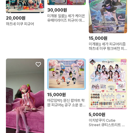
30,000원
미개봉 일괄)) 세가 케이온
20,000원
유메미라이즈 피규어 아즈
하츠네 미쿠 피규어
사/유이
15,000원
미개봉)) 세가 피규어리즘
하츠네 미쿠 펑크버전 피
규어
15,000원
마감임박!) 원신 팝마트 학
원 피규어q 공구 소분 분
철
5,000원
이치방쿠지 Cutie
Street 큐티스트리트 제
일복권