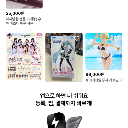
35,000원
하나남음 현물(미개봉) 후
류 하츠네 미쿠 사쿠라 미
쿠 2026 누들스토퍼 피규
어
96,000원
페어리테일 루시 하트필리
아 팝업퍼레이드 피규어
5,000원
64,000원
판매합니다
큐티스트리트 큐스토 이치
미쿠 프로젝트 디바 아케
앱으로 하면 더 쉬워요
방쿠지
이드 피규어 프디바 고전
미소녀
등록, 찜, 결제까지 빠르게!