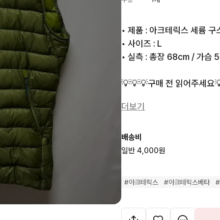
• 제품 : 아크테릭스 세륨 구
• 사이즈 : L 

• 실측 : 총장 68cm / 가슴 5
💡💡💡구매 전 읽어주세요💡
더보기
- 실제 사이즈를 꼭 확인해주세
- 실제 색상과 상이할 수 있습
배송비
일반 4,000원
- 사전에 검수해서 업데이트 
이부분에 민감하신 분들은 구
#
아크테릭스
#
아크테릭스베타
- 빈티지 특성상 교환 환불