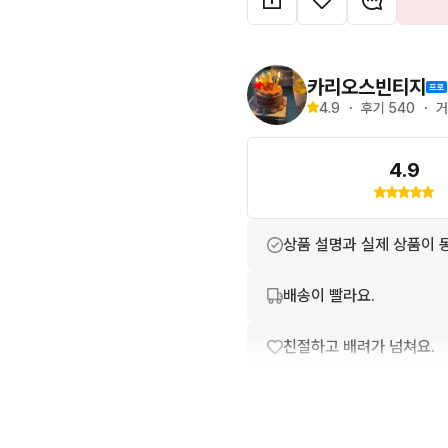
카리오스빈티지
4.9
・
후기 
540
・
거
4.9
상품 설명과 실제 상품이 
배송이 빨라요.
친절하고 배려가 넘쳐요.
번개톡 답변이 빨라요.