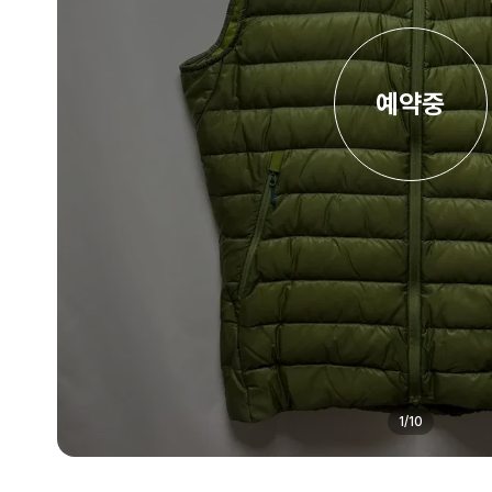
예약중
1
/
10