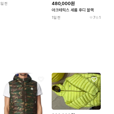
480,000원
4일 전
아크테릭스 세륨 후디 블랙
1일 전
7
1