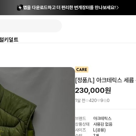
앱을 다운로드하고 더 편리한 번개장터를 만나보세요!
털
키덜트
[정품/L] 아크테릭스 세
230,000
원
1달 전
420
9
0
브랜드
아크테릭스
상품상태
사용감 없음
사이즈
L(공용)
수량
1개