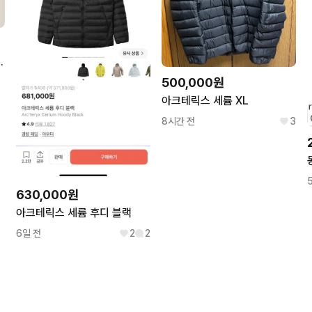
스트 우먼 새상품
500,000원
아크테릭스 세륨 XL
8시간 전
3
630,000원
아크테릭스 세륨 후디 블랙
6일 전
2
2