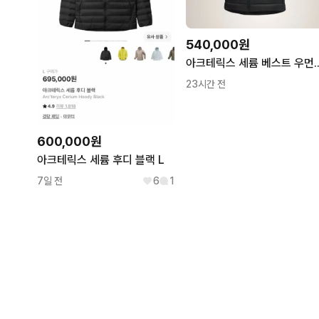
540,000원
아크테릭스 세륨 베
23시간 전
600,000원
아크테릭스 세륨 후디 블랙 L
7일 전
6
1