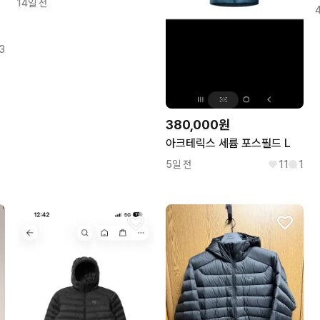
14일 전
3
380,000원
아크테릭스 세륨 포스필드 L
5일 전
11
1