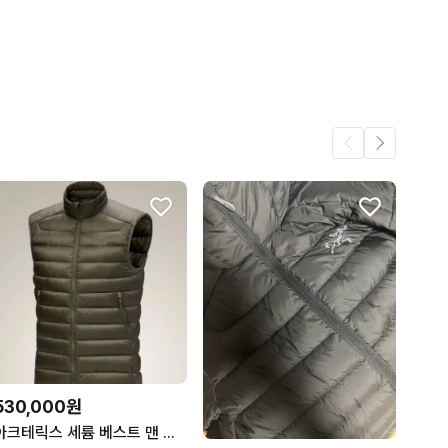
어요.
262
253
32
530,000원
아크테릭스 세륨 베스트 맨 올리브 새상품