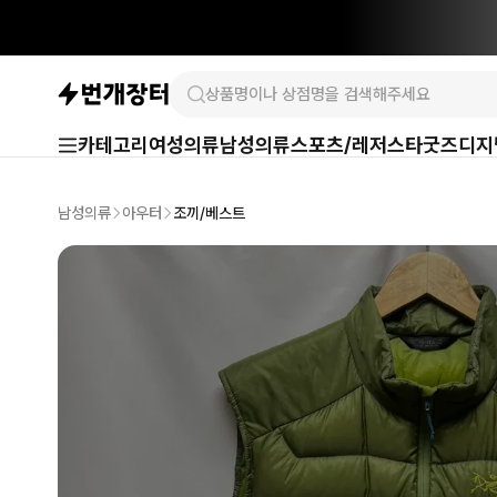
카테고리
여성의류
남성의류
스포츠/레저
스타굿즈
디지
남성의류
아우터
조끼/베스트