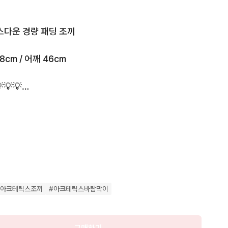
스다운 경량 패딩 조끼 

예약중
8cm / 어깨 46cm

💡💡

요 (오차 1~2cm)

니다. 화면 밝기는 최대로 해서 봐주세요. 

하지만 확인하지 못한 이염 및 하자가 있을 수 있습니다. 
매 자제해주세요. 

#
아크테릭스조끼
#
아크테릭스바람막이
은 어려우니 신중한 구매 부탁드립니다.