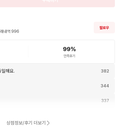
구매하기
팔로우
래내역 
996
99
%
만족후기
동일해요.
382
344
337
294
상점정보/후기 더보기