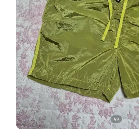
1
/
9