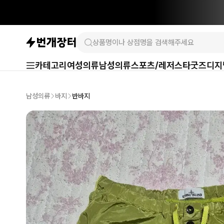
카테고리
여성의류
남성의류
스포츠/레저
스타굿즈
디지
남성의류
바지
반바지