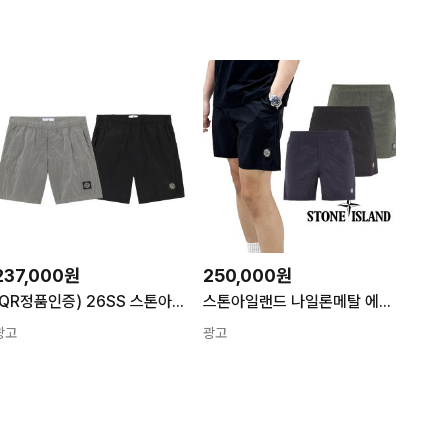
237,000원
250,000원
(QR정품인증) 26SS 스톤아일랜드 나일론 반바지 스윔 쇼츠
스톤아일랜드 나일론메탈 에코닐 반바지 쇼츠 K1S15B100009 S0043 마딘프라
광고
광고