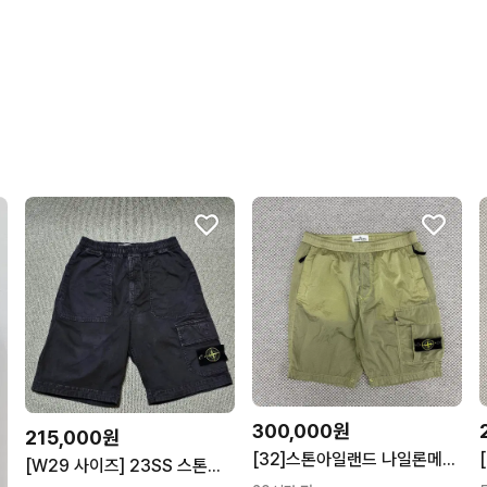
상품 설명과 실제 상품이 
꼭 필요한 문의만 해요.
포장이 깔끔해요.
배송이 빨라요.
상품 정보가 자세히 적혀있
번개페이를 잘 받아줘요.
300,000원
215,000원
[32]스톤아일랜드 나일론메탈 반바지
[W29 사이즈] 23SS 스톤아일랜드 와펜 카고 다크그레이 반바지