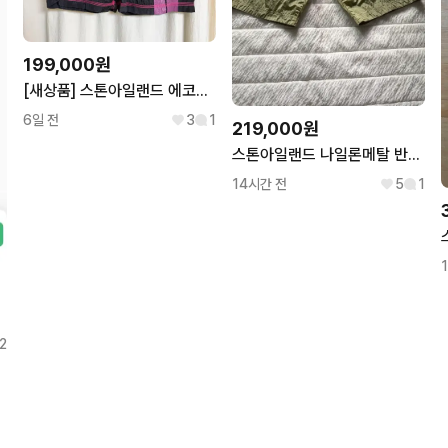
199,000원
[새상품] 스톤아일랜드 에코닐 나일론 메탈 비치쇼츠 블랙
6일 전
3
1
219,000원
스톤아일랜드 나일론메탈 반바지
14시간 전
5
1
2