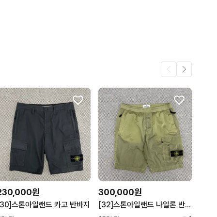
동일해요.
22
20
19
18
어요.
14
4
230,000원
300,000원
[30]스톤아일랜드 카고 반바지
[32]스톤아일랜드 나일론 반바지