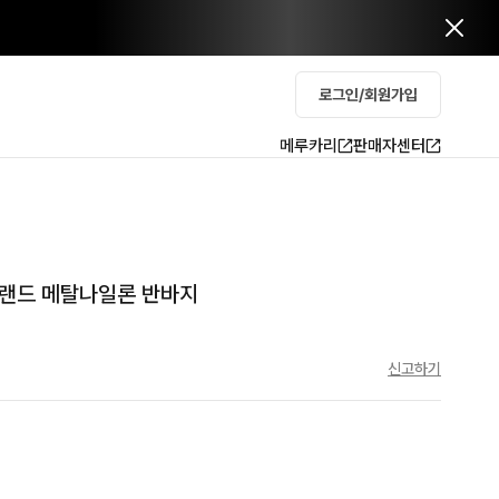
로그인/회원가입
메루카리
판매자센터
일랜드 메탈나일론 반바지
신고하기