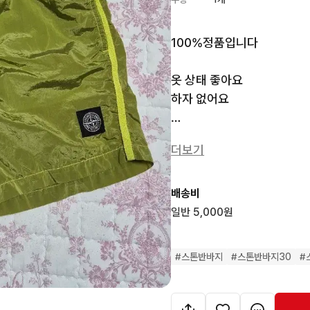
100%정품입니다

옷 상태 좋아요 

하자 없어요 

구매후 2번입고 보관만한 상
더보기
세탁해둬서 바로 입으시면 되
배송비
수영복,운동복,일상복으로 입
일반 5,000원
에눌 싫습니다.

#
스톤반바지
#
스톤반바지30
#
가품일시제외 환불 불가