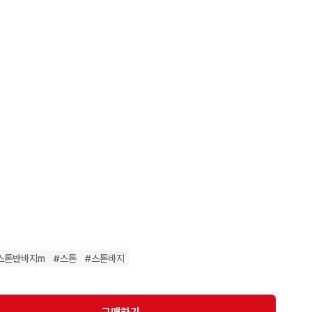
품입니다.

세요 깨끗해요

으시면 되세요 

스톤반바지m
#
스톤
#
스톤바지