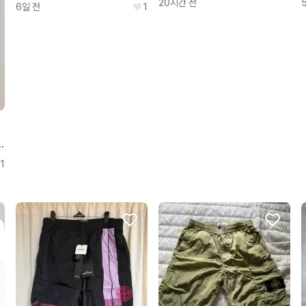
20시간 전
6일 전
1
 나일론 반바지 30~32
1