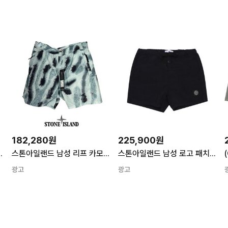
182,280원
225,900원
6SS L1S15B1000-04S0043
스톤아일랜드 남성 리프 카모 나일론 숏 팬츠 7615B04X8 V0044
스톤아일랜드 남성 로고 패치 나일론 숏 팬츠 K1S15B100006 S0043 V0029 반바지 에코닐 메탈 와펜 남성반바지 133536582
광고
광고