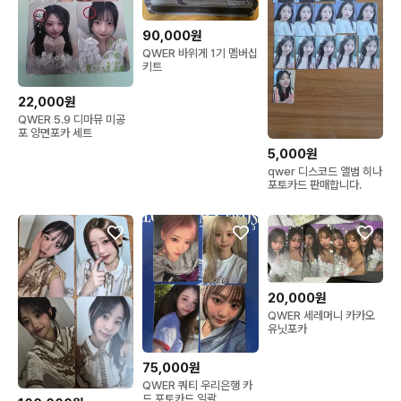
90,000원
QWER 바위게 1기 멤버십
키트
22,000원
QWER 5.9 디마뮤 미공
포 양면포카 세트
5,000원
qwer 디스코드 앨범 히나
포토카드 판매합니다.
20,000원
QWER 세레머니 카카오
유닛포카
75,000원
QWER 쿼티 우리은행 카
드 포토카드 일괄