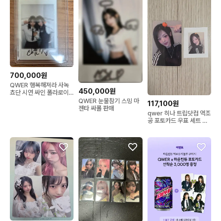
700,000원
QWER 행복해져라 사녹
450,000원
쵸단 시연 싸인 폴라로이
드 싸폴
QWER 눈물참기 스밍 마
117,100원
젠타 싸폴 판매
qwer 히나 트립닷컴 역조
공 포토카드 우표 세트 판
매