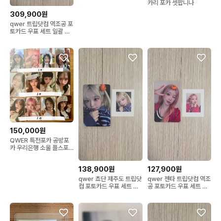
카리 포카 셋팝니나
309,900원
qwer 트립닷컴 역조공 포
토카드 우표 세트 일괄 판
매 쵸단 히나 젠타
150,000원
QWER 특전포카 공방포
카 우리은행 소울 플스포
카 판매
138,900원
127,900원
qwer 쵸단 제주도 트립닷
qwer 젠타 트립닷컴 역조
컴 포토카드 우표 세트 판
공 포토카드 우표 세트 판
매
매