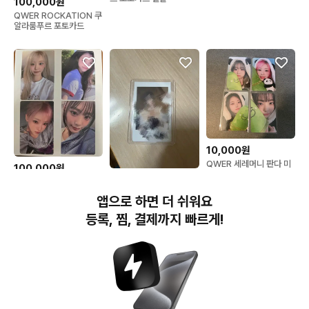
100,000원
QWER ROCKATION 쿠
알라룸푸르 포토카드
10,000원
QWER 세레머니 판다 미
100,000원
공포 포카 쵸단 마젠타 히
280,000원
QWER 우리은행 OUR
나 시연
VOYAGE 포카 판매합니
QWER 하나 미주 투어 제
앱으로 하면 더 쉬워요
다
복 친필 싸인 폴라
등록, 찜, 결제까지 빠르게!
번개장터(주) 사업자정보, 이용약관 및 기타 법적고지
번개장터㈜는 통신판매중개자이며, 통신판매의 당사자가 아닙니다. 전자상거래 등에서의
소비자보호에 관한 법률 등 관련 법령 및 번개장터㈜의 약관에 따라 상품, 상품정보, 거래에 관한 책임은