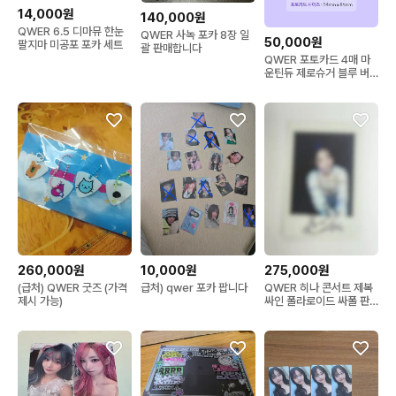
14,000원
140,000원
QWER 6.5 디마뮤 한눈
QWER 사녹 포카 8장 일
50,000원
팔지마 미공포 포카 세트
괄 판매합니다
QWER 포토카드 4매 마
운틴듀 제로슈거 블루 버
전 미개봉
260,000원
10,000원
275,000원
(급처) QWER 굿즈 (가격
급처) qwer 포카 팝니다
QWER 히나 콘서트 제복
제시 가능)
싸인 폴라로이드 싸폴 판
매합니다