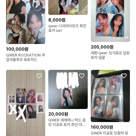
8,000원
qwer 디어마이뮤즈 특전
포카 set
205,000원
100,000원
예판 qwer 싱가포르 입장
QWER ROCKATION 쿠
포카 일괄
알라룸푸르 포토카드
20,000원
QWER 세레머니 럭드 음
방 미공포 포카 쵸단 마젠
160,000원
타 히나 시연
QWER 미공포 당첨차 포