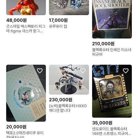
48,000원
17,000원
굿스마일 맥스팩토리 피그
유루유리 컵
마 figma 아스카 랑그레
이
210,000원
블랙록슈터 인세인 미소녀
피규어
230,000원
(노박)블랙록슈터 HXXG
에디션 팝니다
35,000원
20,000원
넨도로이드 블랙록슈터
택포2.0하츠네미쿠 유리
166번 스트렝스 피규어
컵(쿠지c상)