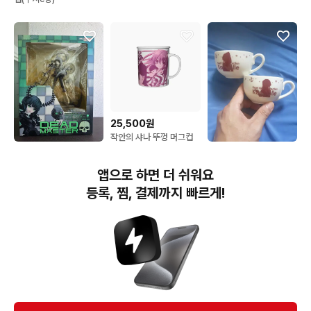
고전
25,500원
작안의 샤나 뚜껑 머그컵
96,000원
14,900원
미개봉 블랙록슈터 데드마
함대컬렉션 칸코레 일본
앱으로 하면 더 쉬워요
스터 피규어 original
로손 콜라보 티컵 2개 세
version
트
등록, 찜, 결제까지 빠르게!
번개장터(주) 사업자정보, 이용약관 및 기타 법적고지
번개장터㈜는 통신판매중개자이며, 통신판매의 당사자가 아닙니다. 전자상거래 등에서의
소비자보호에 관한 법률 등 관련 법령 및 번개장터㈜의 약관에 따라 상품, 상품정보, 거래에 관한 책임은
개별 판매자에게 귀속하고, 번개장터㈜는 원칙적으로 회원간 거래에 대하여 책임을 지지 않습니다.
다만, 번개장터㈜가 직접 판매하는 상품에 대한 책임은 번개장터㈜에게 귀속합니다.