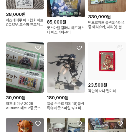
38,000원
330,000원
하츠네미쿠 머그컵 화이트
85,000원
넨도로이드 블랙록슈터 4
COSPA 코스파 프로젝트
종 에리슈카, 체리엇, 블랙
굿스마일 컴퍼니 데드마스
디바 프디바
골드소우,데드마스터
터 미소녀피규어
23,500원
작안의 샤나 펍미러
30,000원
180,000원
하츠네 미쿠 2025
일괄 수수료 제외 18)블랙
Autumn 매트 2종 굿스마
록슈터 굿스마일 1/8 피규
일 쿠지 보컬로이드
어 106 넨도로이드