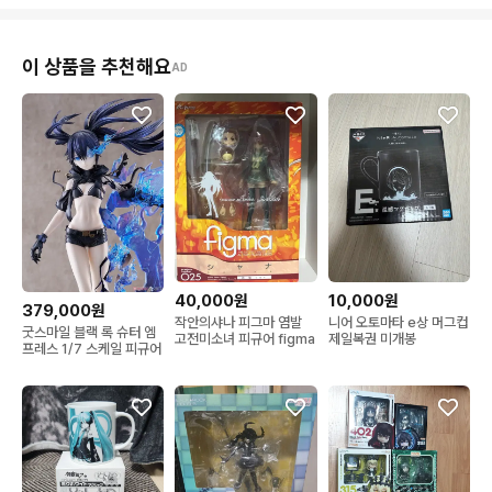
이 상품을 추천해요
AD
40,000원
10,000원
379,000원
작안의샤나 피그마 염발
니어 오토마타 e상 머그컵
굿스마일 블랙 록 슈터 엠
고전미소녀 피규어 figma
제일복권 미개봉
프레스 1/7 스케일 피규어