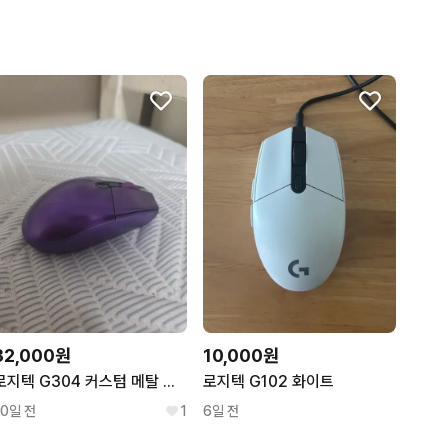
32,000원
10,000원
로지텍 G304 커스텀 메탈 무선 게이밍 마우스
로지텍 G102 화이트
10일 전
1
6일 전