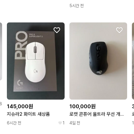
5시간 전
8
145,000원
100,000원
지슈라2 화이트 새상품
로캣 콘퓨어 울트라 무선 개조 마우스
6시간 전
1
4일 전