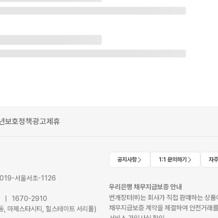
년보호정책
광고제휴
공지사항
1:1 문의하기
자주
2019-서울서초-1126
우리은행 채무지급보증 안내
번개장터㈜는 회사가 직접 판매하는 상품에
41 | 1670-2910
채무지급보증 계약을 체결하여 안전거래를
서초동, 마제스타시티, 힐스테이트 서리풀)