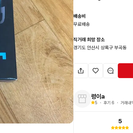
배송비
무료배송
직거래 희망 장소
경기도 안산시 상록구 부곡동
령이a
5
・
후기 
6
・
거래내역
5