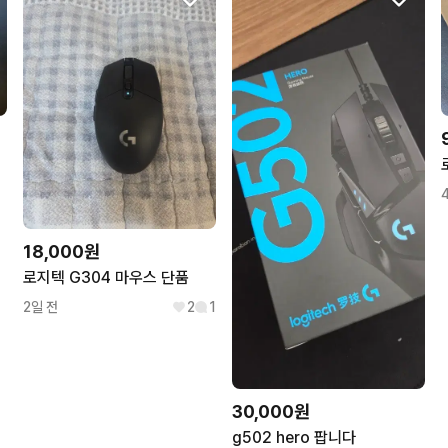
풀박스
18,000원
로지텍 G304 마우스 단품
2일 전
2
1
30,000원
g502 hero 팝니다