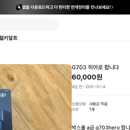
앱을 다운로드하고 더 편리한 번개장터를 만나보세요!
털
키덜트
G703 히어로 팝니다
60,000
원
4달 전
209
0
4
상품상태
사용감 적음
수량
1개
박스풀 a급 g703hero 팝