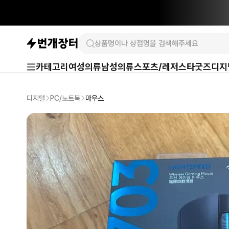
카테고리
여성의류
남성의류
스포츠/레저
스타굿즈
디지
디지털
PC/노트북
마우스