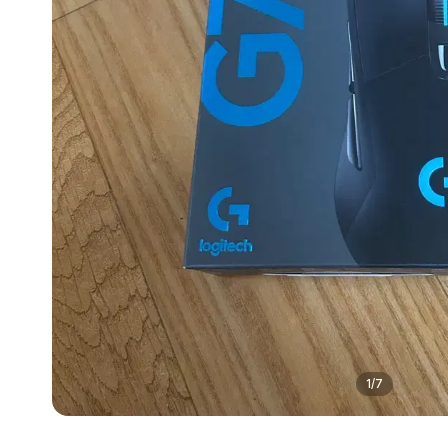
1
/
7