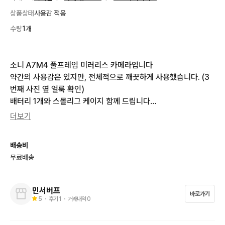
상품상태
사용감 적음
수량
1개
소니 A7M4 풀프레임 미러리스 카메라입니다

약간의 사용감은 있지만, 전체적으로 깨끗하게 사용했습니다. (3
번째 사진 옆 얼룩 확인)

배터리 1개와 스몰리그 케이지 함께 드립니다

보증기간은 남아있지않습니다

더보기
영상만 촬영했고, 영상 기준 컷수 9600입니다
배송비
무료배송
민서버프
바로가기
5
・ 후기
1
・ 거래내역
0