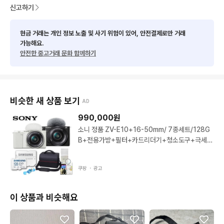
신고하기
현금 거래는 개인 정보 노출 및 사기 위험이 있어, 안전결제로만 거래
가능해요.
안전한 중고거래 문화 함께하기
비슷한 새 상품 보기
AD
990,000
원
소니 정품 ZV-E10+16-50mm/ 7종세트/128G
B+전용가방+필터+카드리더기+청소도구+극세사
융+액정보호필름/TJ 화이트 ZV-E10K
쿠팡 ・
광고
이 상품과 비슷해요