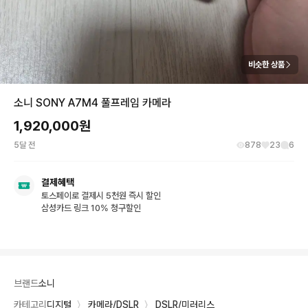
비슷한 상품
소니 SONY A7M4 풀프레임 카메라
1,920,000
원
5달 전
878
23
6
결제혜택
토스페이로 결제시 5천원 즉시 할인
삼성카드 링크 10% 청구할인
브랜드
소니
카테고리
디지털
〉
카메라/DSLR
〉
DSLR/미러리스