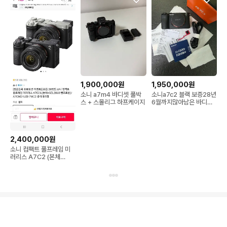
1,900,000원
1,950,000원
소니 a7m4 바디셋 풀박
소니a7c2 블랙 보증28년
스 + 스몰리그 하프케이지
6월까지많아남은 바디팔
아요 풀박스구성
2,400,000원
소니 컴팩트 풀프레임 미
러리스 A7C2 (본체
+SEL2860 렌즈포함)