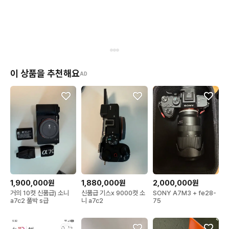
이 상품을 추천해요
AD
1,900,000원
1,880,000원
2,000,000원
거의 10컷 신품급) 소니
신품급 기스x 9000컷 소
SONY A7M3 + fe28-
a7c2 풀박 s급
니 a7c2
75