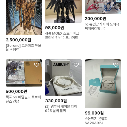
200,000원
rg 뉴건담 사자비 도색작
98,000원
싸게정리합니다
장룡 MGEX 스트라이크
프리덤 건담 미드나이트
3,500,000원
[Serene] 크롬하츠 튜브
탑 스커트
500,000원
택포 53 메탈빌드 프로비
330,000원
던스 건담
(2) 앰부쉬 케이블 타이
925 실버 팔찌
99,000원
스톤헨지 은팔찌
SA26A92J