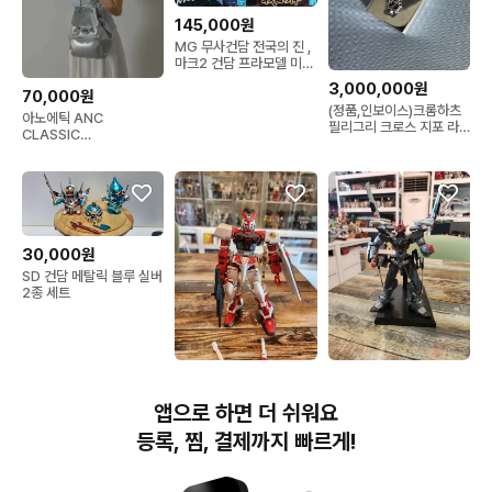
145,000원
MG 무사건담 전국의 진 ,
마크2 건담 프라모델 미개
봉
3,000,000원
70,000원
(정품,인보이스)크롬하츠
아노에틱 ANC
필리그리 크로스 지포 라
CLASSIC
이터 zippo
OUTPOCKET
BACKPACK_실버백팩
30,000원
SD 건담 메탈릭 블루 실버
2종 세트
18,000원
38,000원
1/100 무등급 레드프레임
중국제 하이레졸 아스트레
앱으로 하면 더 쉬워요
건담
이 느와르 건담
등록, 찜, 결제까지 빠르게!