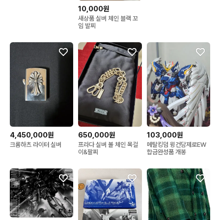
10,000원
새상품 실버 체인 블랙 꼬
임 발찌
4,450,000원
650,000원
103,000원
크롬하츠 라이터 실버
프라다 실버 볼 체인 목걸
메탈킹덤 윙건담제로EW
이&팔찌
합금완성품 개봉