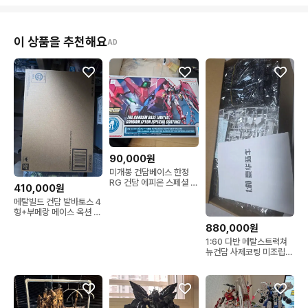
이 상품을 추천해요
AD
90,000원
미개봉 건담베이스 한정
RG 건담 에피온 스페셜 코
410,000원
팅
메탈빌드 건담 발바토스 4
형+부메랑 메이스 옥션 한
정판
880,000원
1:60 다반 메탈스트럭쳐
뉴건담 사제코팅 미조립판
매