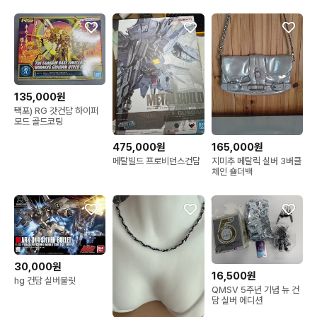
135,000원
택포) RG 갓건담 하이퍼
모드 골드코팅
475,000원
165,000원
메탈빌드 프로비던스건담
지미추 메탈릭 실버 3버클
체인 숄더백
30,000원
16,500원
hg 건담 실버불릿
QMSV 5주년 기념 뉴 건
담 실버 에디션