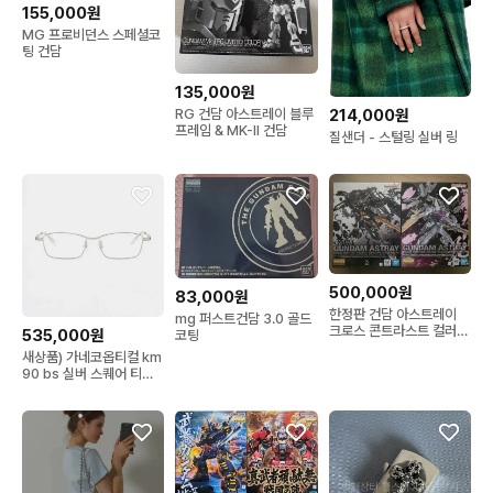
155,000원
MG 프로비던스 스페셜코
팅 건담
135,000원
RG 건담 아스트레이 블루
214,000원
프레임 & MK-II 건담
질샌더 - 스털링 실버 링
500,000원
83,000원
한정판 건담 아스트레이
mg 퍼스트건담 3.0 골드
크로스 콘트라스트 컬러
535,000원
코팅
쿠키치블랙/폴링화이트
새상품) 가네코옵티컬 km
90 bs 실버 스퀘어 티타
늄 금자안경