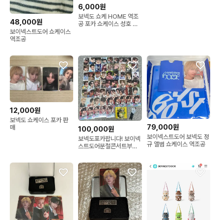
6,000원
보넥도 쇼케 HOME 역조
48,000원
공 포카 쇼케이스 성호 재
현 태산 보이넥스트도어
보이넥스트도어 쇼케이스
역조공
12,000원
보넥도 쇼케이스 포카 판
79,000원
매
100,000원
보이넥스트도어 보넥도 정
보넥도포카팝니다! 보이넥
규 앨범 쇼케이스 역조공
스트도어분철콘서트부산
첫콘중콘막콘성호리우재
현이한태산운학탈덕처분