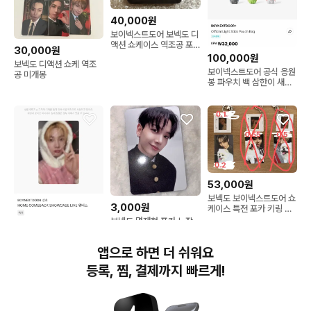
40,000원
보이넥스트도어 보넥도 디
액션 쇼케이스 역조공 포
30,000원
카 포토카드 뱃지 세트
100,000원
보넥도 디액션 쇼케 역조
보이넥스트도어 공식 응원
공 미개봉
봉 파우치 백 삼한이 새상
품
53,000원
보넥도 보이넥스트도어 쇼
3,000원
케이스 특전 포카 키링 판
매
보넥도 명재현 포카 노장
17,000원
르 쇼케이스 역조공
보넥도 성호 HOME 홈 컴
앱으로 하면 더 쉬워요
백쇼케이스 위버스 포카
등록, 찜, 결제까지 빠르게!