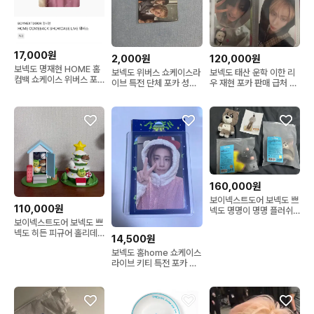
17,000원
2,000원
120,000원
보넥도 명재현 HOME 홈
보넥도 위버스 쇼케이스라
보넥도 태산 운학 이한 리
컴백 쇼케이스 위버스 포
이브 특전 단체 포카 성호
우 재현 포카 판매 급처 폭
카
리우 재현 태산 이한
덤 특전
160,000원
보이넥스트도어 보넥도 쁘
110,000원
넥도 명명이 명명 플러쉬
키링 키링 1기 2기 응원봉
보이넥스트도어 보넥도 쁘
커버
넥도 히든 피규어 홀리데
14,500원
이/일반 일괄 팔아요
보넥도 홈home 쇼케이스
라이브 키티 특전 포카 이
한 판매