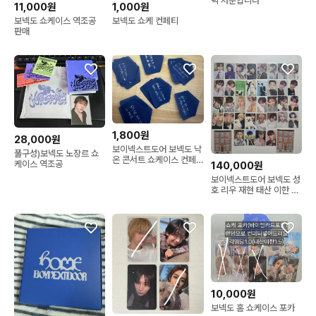
덕 처분합니다
11,000원
1,000원
보넥도 쇼케이스 역조공
보넥도 쇼케 컨페티
판매
1,800원
28,000원
보이넥스트도어 보넥도 낙
풀구성)보넥도 노장르 쇼
온 콘서트 쇼케이스 컨페
케이스 역조공
140,000원
티
보이넥스트도어 보넥도 성
호 리우 재현 태산 이한 운
학 포카 앨범 비공굿
10,000원
보넥도 홈 쇼케이스 포카