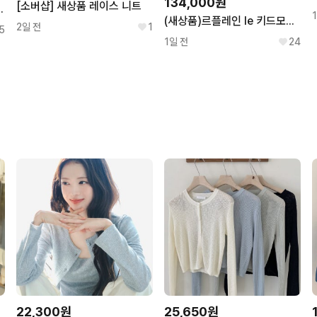
134,000원
[소버샵] 새상품 레이스 니트
 옐로우 가디건
(새상품)르플레인 le 키드모헤어 가디건
2일 전
1
5
1일 전
24
22,300원
25,650원