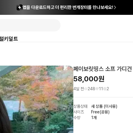
앱을 다운로드하고 더 편리한 번개장터를 만나보세요!
털
키덜트
페이보릿띵스 소프 가디건
58,000
원
4달 전
248
11
2
상품상태
새 상품 (미사용)
사이즈
Free(공용)
수량
1개