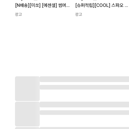
[N배송][미쏘] [에센셜] 썸머 시스루 가디건_MIWCKG520T
[슈퍼적립][COOL] 스파오 썸머 골지 카디건 SPCKG24G02
광고
광고