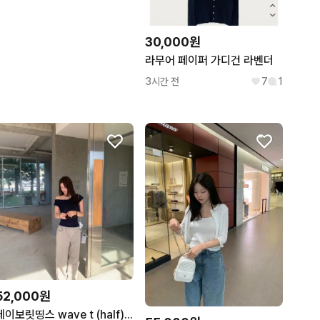
30,000원
라무어 페이퍼 가디건 라벤더
3시간 전
7
1
52,000원
페이보릿띵스 wave t (half) 네이비 새상품