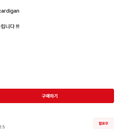
cardigan

다 !!!

있어 예쁘지만 판매합니다 🥹

올립니당
구매하기
팔로우
 
5