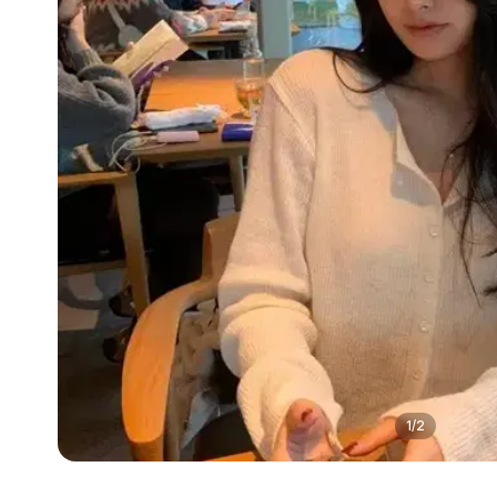
1
/
2