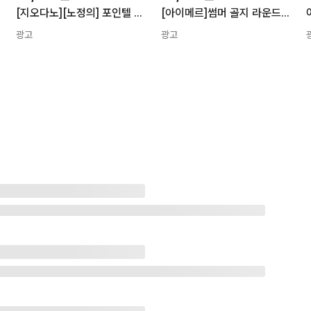
[지오다노][노정의] 포인텔 가디건 326540 05326540
[아이메르]썸머 골지 라운드가디건/여름 필수 살안타템 에어컨 단추 긴팔 린넨 가디건
광고
광고