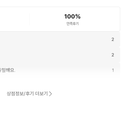
100
%
만족후기
2
2
동일해요.
1
어요.
1
상점정보/후기 더보기
1
1
1