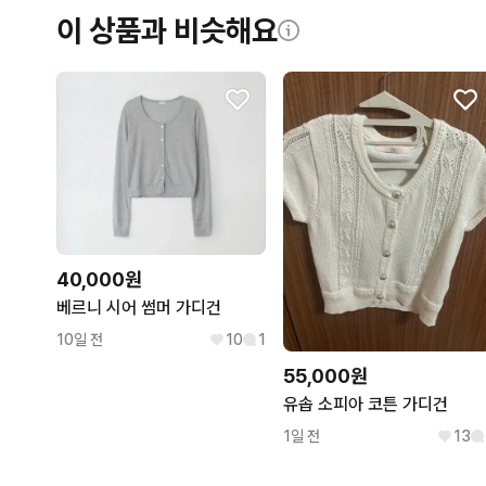
이 상품과 비슷해요
40,000원
베르니 시어 썸머 가디건
10일 전
10
1
55,000원
유솝 소피아 코튼 가디건
1일 전
13