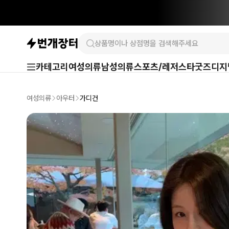
카테고리
여성의류
남성의류
스포츠/레저
스타굿즈
디지
여성의류
아우터
가디건