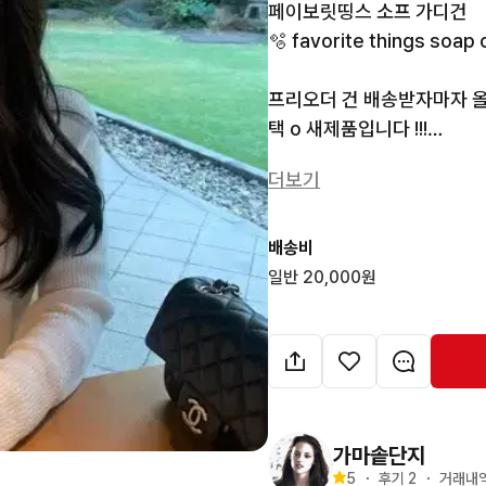
페이보릿띵스 소프 가디건

🫧 favorite things soap 
프리오더 건 배송받자마자 올립니
택 o 새제품입니다 !!!

저한테 비슷한 디자인의 옷이 
더보기
배송비 수수료 포함이며

구매가격에서 조금 깎아서 
배송비
일반 20,000원
가마솥단지
5
・
후기 
2
・
거래내역