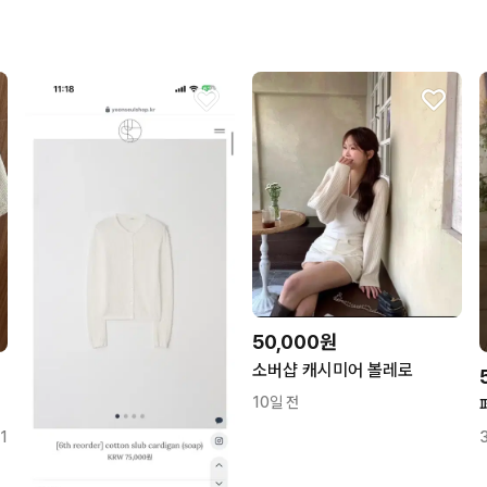
무리한 네고를 하지 않아요
꼭 필요한 문의만 해요.
50,000원
소버샵 캐시미어 볼레로
10일 전
1