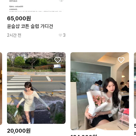
65,000원
윤슬샵 코튼 슬럽 가디건
2시간 전
3
20,000원