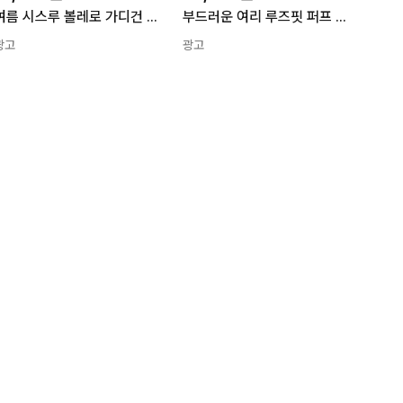
여름 시스루 볼레로 가디건 긴팔 그물 크롭 에어컨 가디건
부드러운 여리 루즈핏 퍼프 롱 니트 로브 벨트 가디건 봄 가을 겨울 임산부
광고
광고