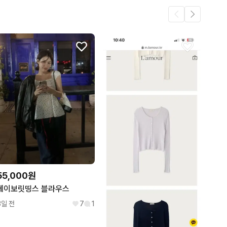
.
1
1
55,000원
페이보릿띵스 블라우스
3일 전
7
1