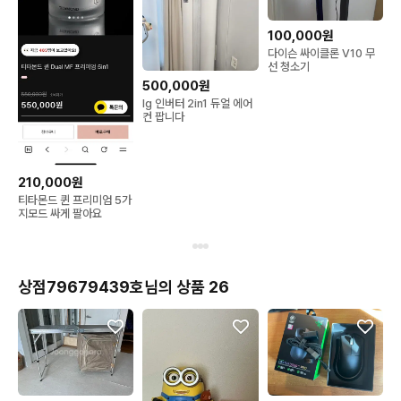
100,000원
다이슨 싸이클론 V10 무
선 청소기
500,000원
lg 인버터 2in1 듀얼 에어
컨 팝니다
210,000원
티타몬드 퀸 프리미엄 5가
지모드 싸게 팔아요
상점79679439호님의 상품 26