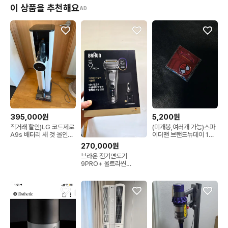
이 상품을 추천해요
AD
395,000원
5,200원
직거래 할인)LG 코드제로
(미개봉,여러개 가능)스파
A9s 배터리 새 것 올인원
이더맨 브랜드뉴데이 1주
타워 오브제컬렉션
차 주말 핀뱃지
270,000원
브라운 전기면도기
9PRO+ 울트라씬
9665cc 새상품