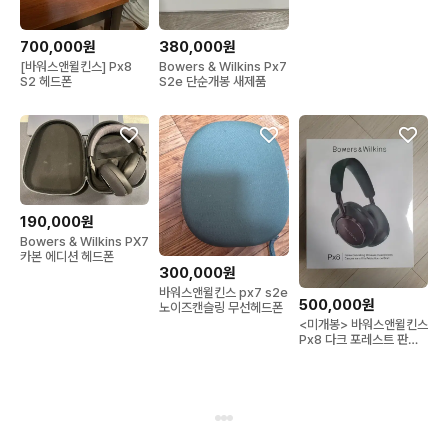
700,000원
380,000원
[바워스앤윌킨스] Px8
Bowers & Wilkins Px7
S2 헤드폰
S2e 단순개봉 새제품
190,000원
Bowers & Wilkins PX7
카본 에디션 헤드폰
300,000원
바워스앤윌킨스 px7 s2e
500,000원
노이즈캔슬링 무선헤드폰
<미개봉> 바워스앤윌킨스
Px8 다크 포레스트 판매
합니다!