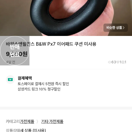
비슷한 상품
바워스앤윌킨스 B&W Px7 이어패드 쿠션 미사용
판매

9,000
원
완료
4달 전
63
1
1
결제혜택
토스페이로 결제시 5천원 즉시 할인
삼성카드 링크 10% 청구할인
카테고리
가전제품
〉
기타 가전제품
상품상태
새 상품 (미사용)