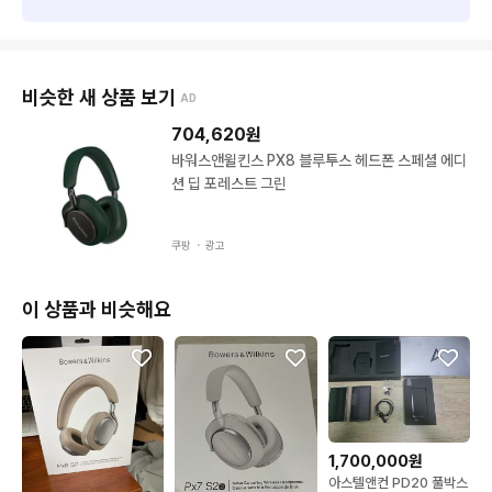
비슷한 새 상품 보기
AD
704,620
원
바워스앤윌킨스 PX8 블루투스 헤드폰 스페셜 에디
션 딥 포레스트 그린
쿠팡 ・
광고
이 상품과 비슷해요
1,700,000원
아스텔앤컨 PD20 풀박스