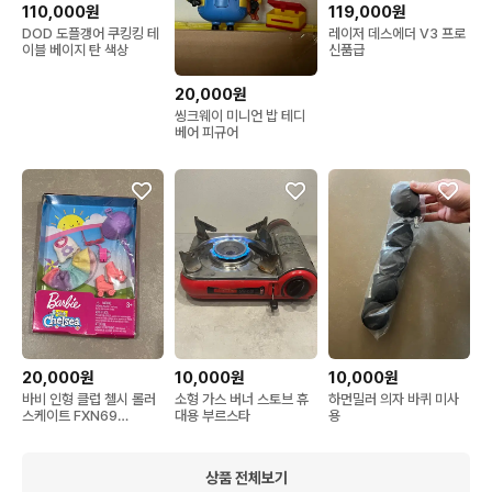
110,000원
119,000원
DOD 도플갱어 쿠킹킹 테
레이저 데스에더 V3 프로
이블 베이지 탄 색상
신품급
20,000원
씽크웨이 미니언 밥 테디
베어 피규어
20,000원
10,000원
10,000원
바비 인형 클럽 첼시 롤러
소형 가스 버너 스토브 휴
하먼밀러 의자 바퀴 미사
스케이트 FXN69
대용 부르스타
용
GHV59
상품 전체보기