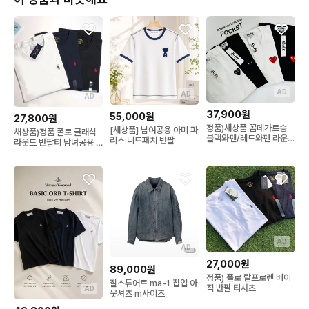
AD
AD
AD
37,900원
55,000원
27,800원
정품)새상품 꼼데가르송
[새상품] 남여공용 아미 파
새상품)정품 폴로 클래식
블랙와펜/레드와펜 라운드
리스 니트패치 반팔
라운드 반팔티 남녀공용 3
반팔 남녀공용
가지 컬러
AD
AD
27,000원
89,000원
정품) 폴로 랄프로렌 베이
질스튜어트 ma-1 집업 아
직 반팔 티셔츠
AD
웃셔츠 m사이즈