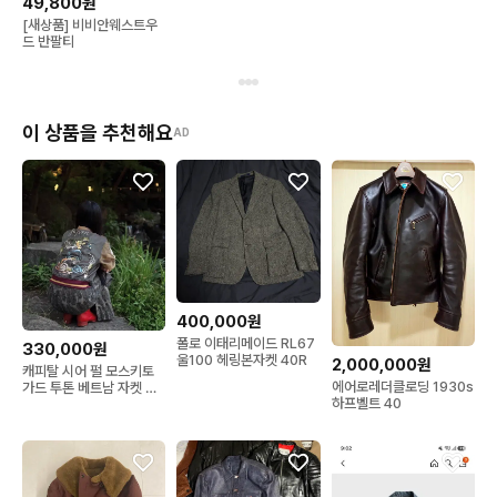
49,800원
[새상품] 비비안웨스트우
드 반팔티
이 상품을 추천해요
AD
400,000원
폴로 이태리메이드 RL67
330,000원
울100 헤링본자켓 40R
2,000,000원
캐피탈 시어 펄 모스키토
에어로레더클로딩 1930s
가드 투톤 베트남 자켓 카
하프벨트 40
키 베이지3