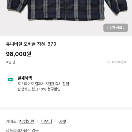
비슷한 상품
유니버셜 오버롤 자켓_670
98,000
원
4달 전
31
0
0
결제혜택
토스페이로 결제시 5천원 즉시 할인
삼성카드 링크 10% 청구할인
카테고리
남성의류
〉
아우터
〉
자켓
상품상태
사용감 없음