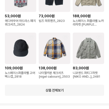
53,000원
73,000원
188,000원
에디바우어 마드라스 패치
빔즈 하프팬츠_2823
노스페이스 퍼플라벨 노카
워크셔츠_2824
라자켓 [PURPLE
LABEL]_2749
109,000원
138,000원
83,000원
노스페이스퍼플라벨 고어
나이젤카본 체크셔츠
니코앤드 퍼티그자켓
택스캡_2818
[nigel cabourn]_2503
[NIKO AND...]_2481
상품 전체보기