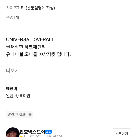
사이즈
기타 (상품설명에 작성)
수량
1개
UNIVERSAL OVERALL

클래식한 체크패턴의 

유니버셜 오버롤 야상재킷 입니다.

‥

CONDITION

더보기
자연스러운 사용감의 제품입니다.

‥

배송비
SIZE (cm)

일반 3,000원
표기사이즈: S

어깨:51 가슴:60 총장:70 소매:57

실측기준 100~105 내외입니다.

#
유니버셜오버롤
‥

NOTICE

단호박스토어
바로가기
빈티지 특성 상 교환.환불 불가합니다.

5
・ 후기
101
・ 거래내역
386