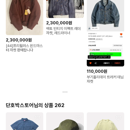
2,300,000원
렉토 빈티지 이펙트 레더
자켓, 레드라이너
2,300,000원
[44]프리휠러스 윈드마스
터 자켓 판매합니다
110,000원
부기홀리데이 트러커 데님
자켓
단호박스토어님의 상품 262