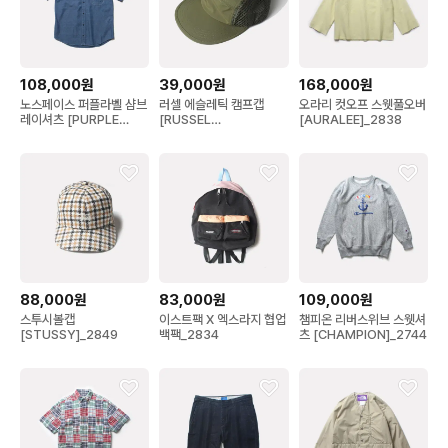
108,000원
39,000원
168,000원
노스페이스 퍼플라벨 샴브
러셀 에슬레틱 캠프캡
오라리 컷오프 스웻풀오버
레이셔츠 [PURPLE
[RUSSEL
[AURALEE]_2838
LABEL]_2845
ATHLETIC]_2480
88,000원
83,000원
109,000원
스투시볼캡
이스트팩 X 엑스라지 협업
챔피온 리버스위브 스웻셔
[STUSSY]_2849
백팩_2834
츠 [CHAMPION]_2744