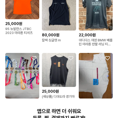
25,000원
95 뉴발란스 JTBC
2023 마라톤 티셔츠
80,000원
22,000원
칼렉 싱글렛 m
아디다스 여성 BMW 베를
린 마라톤 반팔 러닝 티셔
츠
25,000원
(새상품) 디아도라 경기마
라톤 싱글렛 민소매 티셔
110,000원
83,000원
츠 네이비 M
마라톤 및 각종 대회 메달
보스턴 러닝 빈티지 티셔
앱으로 하면 더 쉬워요
일괄 20개
츠