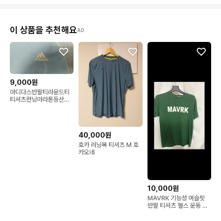
이 상품을 추천해요
AD
9,000원
아디다스반팔티라운드티
티셔츠런닝마라톤등산복
골프티배드민턴테니스나
이키뉴발란스버버리폴로
40,000원
호카 러닝복 티셔츠 M 호
카오네
10,000원
MAVRK 기능성 머슬핏
반팔 티셔츠 헬스 운동 러
닝