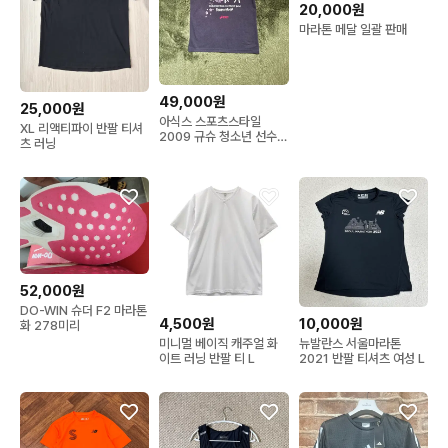
20,000원
마라톤 메달 일괄 판매
49,000원
25,000원
아식스 스포츠스타일
XL 리액티파이 반팔 티셔
2009 규슈 청소년 선수권
츠 러닝
기념 티셔츠
52,000원
DO-WIN 슈더 F2 마라톤
4,500원
10,000원
화 278미리
미니멀 베이직 캐주얼 화
뉴발란스 서울마라톤
이트 러닝 반팔 티 L
2021 반팔 티셔츠 여성 L