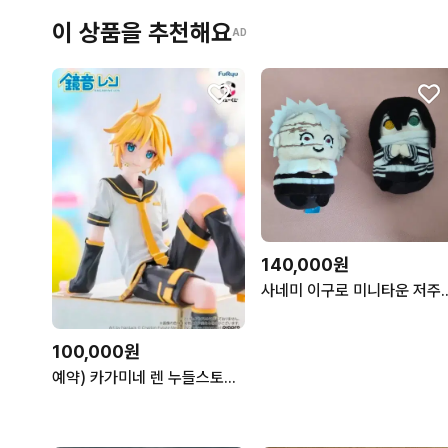
이 상품을 추천해요
AD
140,000원
사네미 이구로 미니타운 저주인형 귀멸의칼날 탄지
100,000원
예약) 카가미네 렌 누들스토퍼 보컬로이드 피규어