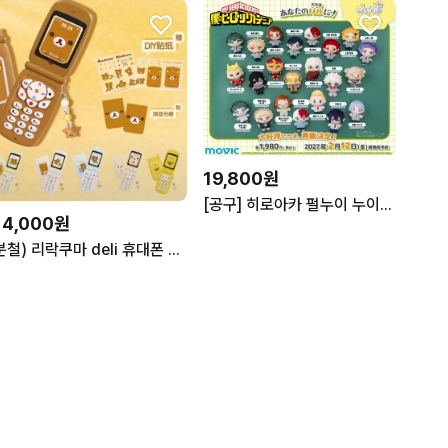
19,800원
[공구] 히로아카 펄누이 누이펄 시가라키 다비 토가 바쿠고 아이자와 신소 올마이트 이이다 카미나리 키리시마 타마키 네지레 토도로키 미도리야
14,000원
분철) 리락쿠마 deli 휴대폰 재생 녹음 키링 공구