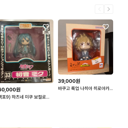
39,000원
바쿠고 룩업 나히아 히로아카 피규어
60,000원
택포9) 하츠네 미쿠 보컬로이드 보카로 넨도로이드 33번 고전 미소녀 피규어