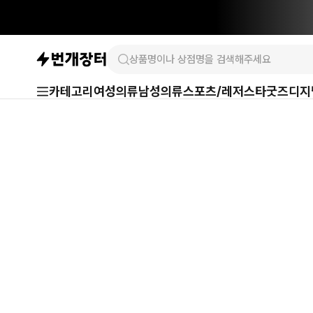
카테고리
여성의류
남성의류
스포츠/레저
스타굿즈
디지