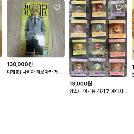
130,000원
미개봉) 나히아 히로아카 제일복권 제복 쿠지 이어지는 마음 바쿠고 피규어 B상
13,000원
앙스타 미개봉 허기굿 에이치 스바루 카나타 히나타 슈 린네 히메루 이부키 미츠루 에스 칸나 피규어 마그넷