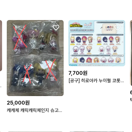
7,700원
[공구] 히로아카 누이펄 코롯토 스티커 다비 시가라키 토가 호크스 엔데버 아이자와 올마이트
로 이노스케 미츠리 무잔 렌고쿠 쿄쥬로
25,000원
캐캐체 캐릭캐릭체인지 슈고카라 아무 토마 이쿠토 세라 우타우 리마 고전 가챠 피규어 키링