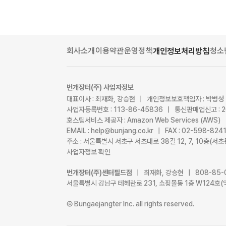
회사소개
이용약관
운영정책
청소
개인정보처리방침
번개장터(주) 사업자정보
대표이사 : 최재화, 강승현 | 개인정보보호책임자 : 박병성
사업자등록번호 : 113-86-45836 | 통신판매업신고 : 
호스팅서비스 제공자 : Amazon Web Services (AWS)
EMAIL : help@bunjang.co.kr | FAX : 02-598-82
주소 : 서울특별시 서초구 서초대로 38길 12, 7, 10층(
사업자정보 확인
번개장터(주)센터필드점
| 최재화, 강승현 | 808-85-
서울특별시 강남구 테헤란로 231, 쇼핑몰동 1층 W124호(
Ⓒ Bungaejangter Inc. all rights reserved.