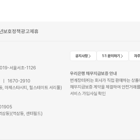
년보호정책
광고제휴
공지사항
1:1 문의하기
자주
2019-서울서초-1126
우리은행 채무지급보증 안내
번개장터㈜는 회사가 직접 판매하는 상품에
41 | 1670-2910
채무지급보증 계약을 체결하여 안전거래를
서초동, 마제스타시티, 힐스테이트 서리풀)
서비스 가입사실 확인
01905
역삼동)(역삼동, 센터필드)